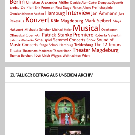
Berlin
Christian Alexander Müller
Daniele Alan-Carter
DomplatzOpenAir
Enrico De Pieri
Erik Petersen
First Stage
Florian Albers
Freilichtspiele
Interview
Hamburg
Jan Ammann
Jan
Grenzlandtheater Aachen
Konzert
Mark Seibert
Magdeburg
Köln
Rekeszus
Maya
Musical
Hakvoort
Michaela Schober
Michael Heller
Oberhausen
Patrick Stanke
Premiere
Roberta Valentini
Open-Air
Offmusical
Semmel Concerts
Sound of
Schauspiel
Show
Sabrina Weckerlin
Music Concerts
The 12 Tenors
Tecklenburg
Stage School Hamburg
Theater Magdeburg
Theater
Theater Bonn
Theater am Marientor
Tour
Thomas Borchert
Weihnachten
Wien
Ulrich Wiggers
ZUFÄLLIGER BEITRAG AUS UNSEREM ARCHIV