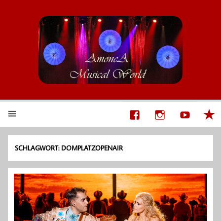
AmoneA Musical World
Unsere Welt von Theater und Musik
SCHLAGWORT:
DOMPLATZOPENAIR