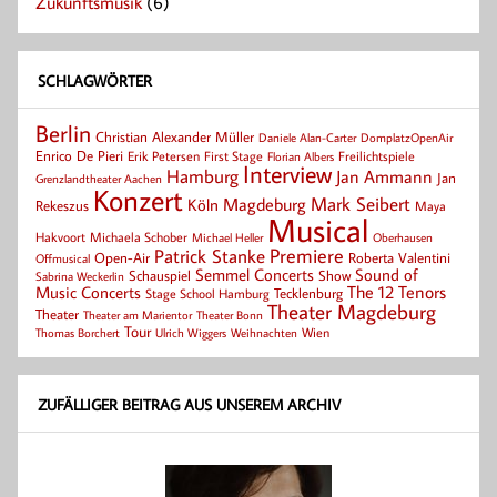
Zukunftsmusik
(6)
SCHLAGWÖRTER
Berlin
Christian Alexander Müller
Daniele Alan-Carter
DomplatzOpenAir
Enrico De Pieri
Erik Petersen
First Stage
Florian Albers
Freilichtspiele
Interview
Hamburg
Jan Ammann
Jan
Grenzlandtheater Aachen
Konzert
Mark Seibert
Magdeburg
Köln
Rekeszus
Maya
Musical
Hakvoort
Michaela Schober
Michael Heller
Oberhausen
Patrick Stanke
Premiere
Roberta Valentini
Open-Air
Offmusical
Semmel Concerts
Sound of
Schauspiel
Show
Sabrina Weckerlin
Music Concerts
The 12 Tenors
Tecklenburg
Stage School Hamburg
Theater Magdeburg
Theater
Theater Bonn
Theater am Marientor
Tour
Thomas Borchert
Weihnachten
Wien
Ulrich Wiggers
ZUFÄLLIGER BEITRAG AUS UNSEREM ARCHIV