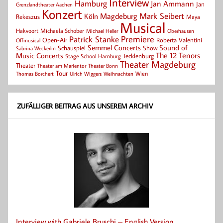
Interview
Hamburg
Jan Ammann
Jan
Grenzlandtheater Aachen
Konzert
Mark Seibert
Magdeburg
Köln
Rekeszus
Maya
Musical
Hakvoort
Michaela Schober
Michael Heller
Oberhausen
Patrick Stanke
Premiere
Roberta Valentini
Open-Air
Offmusical
Semmel Concerts
Sound of
Schauspiel
Show
Sabrina Weckerlin
Music Concerts
The 12 Tenors
Tecklenburg
Stage School Hamburg
Theater Magdeburg
Theater
Theater Bonn
Theater am Marientor
Tour
Thomas Borchert
Weihnachten
Wien
Ulrich Wiggers
ZUFÄLLIGER BEITRAG AUS UNSEREM ARCHIV
Interview with Gabriele Bruschi – English Version