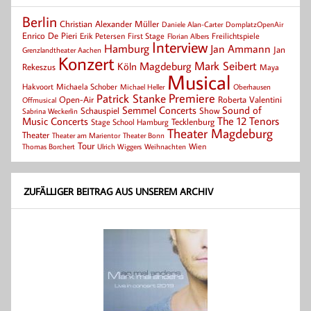
Berlin
Christian Alexander Müller
Daniele Alan-Carter
DomplatzOpenAir
Enrico De Pieri
Erik Petersen
First Stage
Florian Albers
Freilichtspiele
Interview
Hamburg
Jan Ammann
Jan
Grenzlandtheater Aachen
Konzert
Mark Seibert
Magdeburg
Köln
Rekeszus
Maya
Musical
Hakvoort
Michaela Schober
Michael Heller
Oberhausen
Patrick Stanke
Premiere
Roberta Valentini
Open-Air
Offmusical
Semmel Concerts
Sound of
Schauspiel
Show
Sabrina Weckerlin
Music Concerts
The 12 Tenors
Tecklenburg
Stage School Hamburg
Theater Magdeburg
Theater
Theater Bonn
Theater am Marientor
Tour
Thomas Borchert
Weihnachten
Wien
Ulrich Wiggers
ZUFÄLLIGER BEITRAG AUS UNSEREM ARCHIV