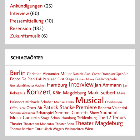
Ankündigungen
(25)
Interview
(60)
Pressemitteilung
(10)
Rezension
(183)
Zukunftsmusik
(6)
SCHLAGWÖRTER
Berlin
Christian Alexander Müller
Daniele Alan-Carter
DomplatzOpenAir
Enrico De Pieri
Erik Petersen
First Stage
Florian Albers
Freilichtspiele
Interview
Hamburg
Jan Ammann
Jan
Grenzlandtheater Aachen
Konzert
Mark Seibert
Magdeburg
Köln
Rekeszus
Maya
Musical
Hakvoort
Michaela Schober
Michael Heller
Oberhausen
Patrick Stanke
Premiere
Roberta Valentini
Open-Air
Offmusical
Semmel Concerts
Sound of
Schauspiel
Show
Sabrina Weckerlin
Music Concerts
The 12 Tenors
Tecklenburg
Stage School Hamburg
Theater Magdeburg
Theater
Theater Bonn
Theater am Marientor
Tour
Thomas Borchert
Weihnachten
Wien
Ulrich Wiggers