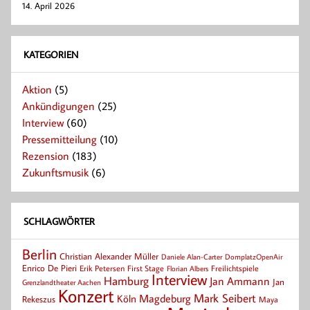
14. April 2026
KATEGORIEN
Aktion
(5)
Ankündigungen
(25)
Interview
(60)
Pressemitteilung
(10)
Rezension
(183)
Zukunftsmusik
(6)
SCHLAGWÖRTER
Berlin
Christian Alexander Müller
Daniele Alan-Carter
DomplatzOpenAir
Enrico De Pieri
Erik Petersen
First Stage
Florian Albers
Freilichtspiele
Interview
Hamburg
Jan Ammann
Jan
Grenzlandtheater Aachen
Konzert
Mark Seibert
Magdeburg
Köln
Rekeszus
Maya