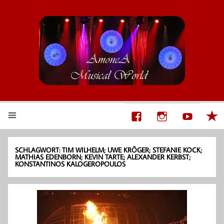
AmoneA Musical World
Unsere Welt von Theater und Musik
SCHLAGWORT:
TIM WILHELM; UWE KRÖGER; STEFANIE KOCK;
MATHIAS EDENBORN; KEVIN TARTE; ALEXANDER KERBST;
KONSTANTINOS KALOGEROPOULOS