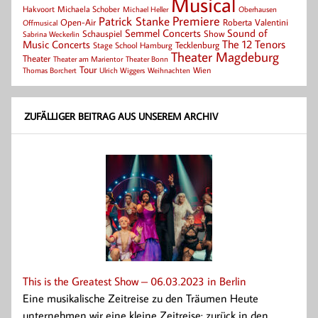
Musical
Hakvoort
Michaela Schober
Michael Heller
Oberhausen
Patrick Stanke
Premiere
Roberta Valentini
Open-Air
Offmusical
Semmel Concerts
Sound of
Schauspiel
Show
Sabrina Weckerlin
Music Concerts
The 12 Tenors
Tecklenburg
Stage School Hamburg
Theater Magdeburg
Theater
Theater Bonn
Theater am Marientor
Tour
Thomas Borchert
Weihnachten
Wien
Ulrich Wiggers
ZUFÄLLIGER BEITRAG AUS UNSEREM ARCHIV
This is the Greatest Show – 06.03.2023 in Berlin
Eine musikalische Zeitreise zu den Träumen Heute
unternehmen wir eine kleine Zeitreise: zurück in den