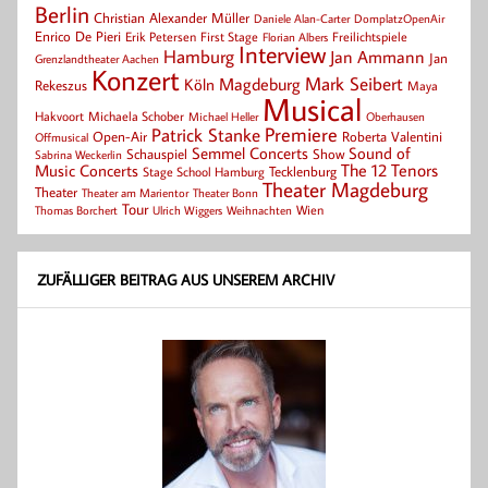
Berlin
Christian Alexander Müller
Daniele Alan-Carter
DomplatzOpenAir
Enrico De Pieri
Erik Petersen
First Stage
Florian Albers
Freilichtspiele
Interview
Hamburg
Jan Ammann
Jan
Grenzlandtheater Aachen
Konzert
Mark Seibert
Magdeburg
Köln
Rekeszus
Maya
Musical
Hakvoort
Michaela Schober
Michael Heller
Oberhausen
Patrick Stanke
Premiere
Roberta Valentini
Open-Air
Offmusical
Semmel Concerts
Sound of
Schauspiel
Show
Sabrina Weckerlin
Music Concerts
The 12 Tenors
Tecklenburg
Stage School Hamburg
Theater Magdeburg
Theater
Theater Bonn
Theater am Marientor
Tour
Thomas Borchert
Weihnachten
Wien
Ulrich Wiggers
ZUFÄLLIGER BEITRAG AUS UNSEREM ARCHIV