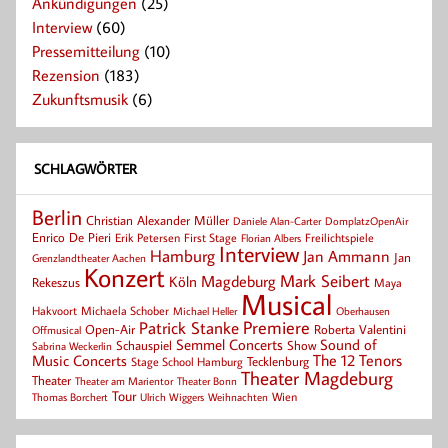
Ankündigungen
(25)
Interview
(60)
Pressemitteilung
(10)
Rezension
(183)
Zukunftsmusik
(6)
SCHLAGWÖRTER
Berlin
Christian Alexander Müller
Daniele Alan-Carter
DomplatzOpenAir
Enrico De Pieri
Erik Petersen
First Stage
Florian Albers
Freilichtspiele
Interview
Hamburg
Jan Ammann
Jan
Grenzlandtheater Aachen
Konzert
Mark Seibert
Magdeburg
Köln
Rekeszus
Maya
Musical
Hakvoort
Michaela Schober
Michael Heller
Oberhausen
Patrick Stanke
Premiere
Roberta Valentini
Open-Air
Offmusical
Semmel Concerts
Sound of
Schauspiel
Show
Sabrina Weckerlin
Music Concerts
The 12 Tenors
Tecklenburg
Stage School Hamburg
Theater Magdeburg
Theater
Theater Bonn
Theater am Marientor
Tour
Thomas Borchert
Weihnachten
Wien
Ulrich Wiggers