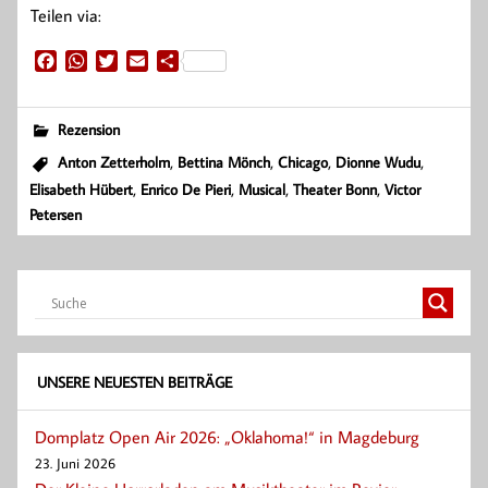
Teilen via:
F
W
T
E
T
a
h
w
m
e
c
a
i
a
i
e
t
t
i
l
Rezension
b
s
t
l
e
,
,
,
,
Anton Zetterholm
Bettina Mönch
Chicago
Dionne Wudu
o
A
e
n
,
,
,
,
Elisabeth Hübert
Enrico De Pieri
Musical
Theater Bonn
Victor
o
p
r
k
p
Petersen
UNSERE NEUESTEN BEITRÄGE
Domplatz Open Air 2026: „Oklahoma!“ in Magdeburg
23. Juni 2026