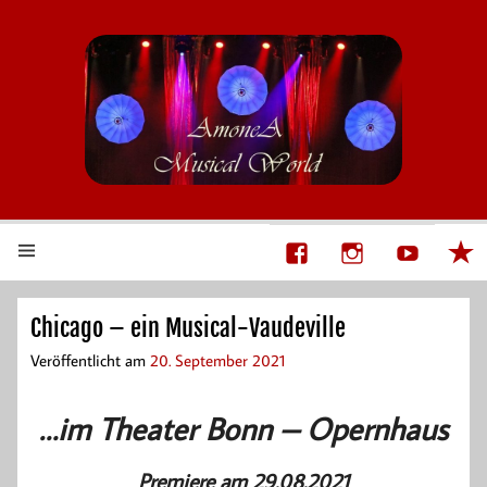
AmoneA Musical World
Unsere Welt von Theater und Musik
Chicago – ein Musical-Vaudeville
Veröffentlicht am
20. September 2021
…im Theater Bonn – Opernhaus
Premiere am 29.08.2021