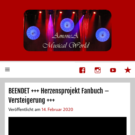
AmoneA Musical World
Unsere Welt von Theater und Musik
BEENDET +++ Herzensprojekt Fanbuch –
Versteigerung +++
Veröffentlicht am
14. Februar 2020