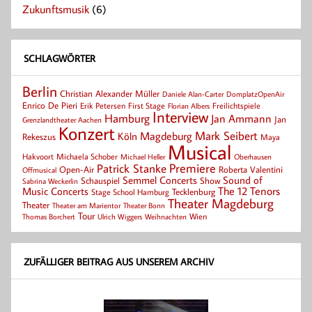
Zukunftsmusik
(6)
SCHLAGWÖRTER
Berlin
Christian Alexander Müller
Daniele Alan-Carter
DomplatzOpenAir
Enrico De Pieri
Erik Petersen
First Stage
Florian Albers
Freilichtspiele
Interview
Hamburg
Jan Ammann
Jan
Grenzlandtheater Aachen
Konzert
Mark Seibert
Magdeburg
Köln
Rekeszus
Maya
Musical
Hakvoort
Michaela Schober
Michael Heller
Oberhausen
Patrick Stanke
Premiere
Roberta Valentini
Open-Air
Offmusical
Semmel Concerts
Sound of
Schauspiel
Show
Sabrina Weckerlin
Music Concerts
The 12 Tenors
Tecklenburg
Stage School Hamburg
Theater Magdeburg
Theater
Theater Bonn
Theater am Marientor
Tour
Thomas Borchert
Weihnachten
Wien
Ulrich Wiggers
ZUFÄLLIGER BEITRAG AUS UNSEREM ARCHIV