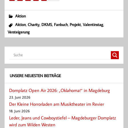
a
h
w
m
e
c
a
i
a
i
e
t
t
i
l
Aktion
b
s
t
l
e
,
,
,
,
,
,
Aktion
Charity
DKMS
Fanbuch
Projekt
Valentinstag
o
A
e
n
Versteigerung
o
p
r
k
p
UNSERE NEUESTEN BEITRÄGE
Domplatz Open Air 2026: „Oklahoma!“ in Magdeburg
23. Juni 2026
Der Kleine Horrorladen am Musiktheater im Revier
18. Juni 2026
Leder, Jeans und Cowboystiefel – Magdeburger Domplatz
wird zum Wilden Westen