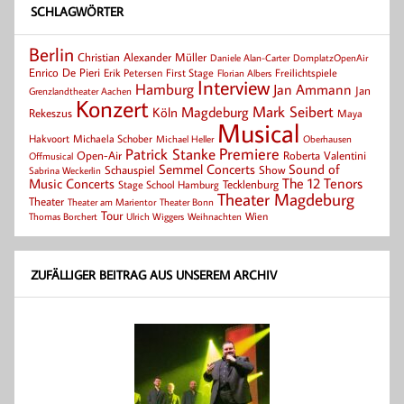
SCHLAGWÖRTER
Berlin
Christian Alexander Müller
Daniele Alan-Carter
DomplatzOpenAir
Enrico De Pieri
Erik Petersen
First Stage
Florian Albers
Freilichtspiele
Interview
Hamburg
Jan Ammann
Jan
Grenzlandtheater Aachen
Konzert
Mark Seibert
Magdeburg
Köln
Rekeszus
Maya
Musical
Hakvoort
Michaela Schober
Michael Heller
Oberhausen
Patrick Stanke
Premiere
Roberta Valentini
Open-Air
Offmusical
Semmel Concerts
Sound of
Schauspiel
Show
Sabrina Weckerlin
Music Concerts
The 12 Tenors
Tecklenburg
Stage School Hamburg
Theater Magdeburg
Theater
Theater Bonn
Theater am Marientor
Tour
Thomas Borchert
Weihnachten
Wien
Ulrich Wiggers
ZUFÄLLIGER BEITRAG AUS UNSEREM ARCHIV