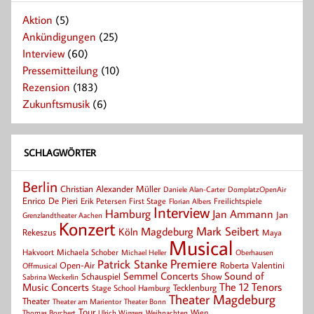
Aktion
(5)
Ankündigungen
(25)
Interview
(60)
Pressemitteilung
(10)
Rezension
(183)
Zukunftsmusik
(6)
SCHLAGWÖRTER
Berlin
Christian Alexander Müller
Daniele Alan-Carter
DomplatzOpenAir
Enrico De Pieri
Erik Petersen
First Stage
Florian Albers
Freilichtspiele
Interview
Hamburg
Jan Ammann
Jan
Grenzlandtheater Aachen
Konzert
Mark Seibert
Magdeburg
Köln
Rekeszus
Maya
Musical
Hakvoort
Michaela Schober
Michael Heller
Oberhausen
Patrick Stanke
Premiere
Roberta Valentini
Open-Air
Offmusical
Semmel Concerts
Sound of
Schauspiel
Show
Sabrina Weckerlin
Music Concerts
The 12 Tenors
Tecklenburg
Stage School Hamburg
Theater Magdeburg
Theater
Theater Bonn
Theater am Marientor
Tour
Thomas Borchert
Weihnachten
Wien
Ulrich Wiggers