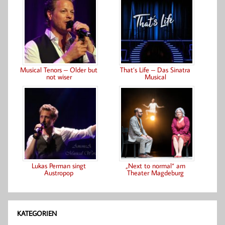
Musical Tenors – Older but
That’s Life – Das Sinatra
not wiser
Musical
Lukas Perman singt
„Next to normal“ am
Austropop
Theater Magdeburg
KATEGORIEN