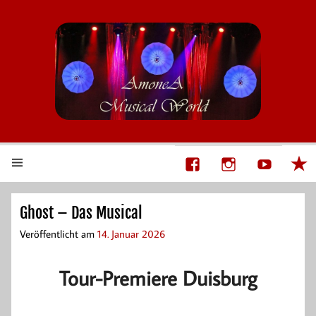
AmoneA Musical World
Unsere Welt von Theater und Musik
Ghost – Das Musical
Veröffentlicht am
14. Januar 2026
Tour-Premiere Duisburg