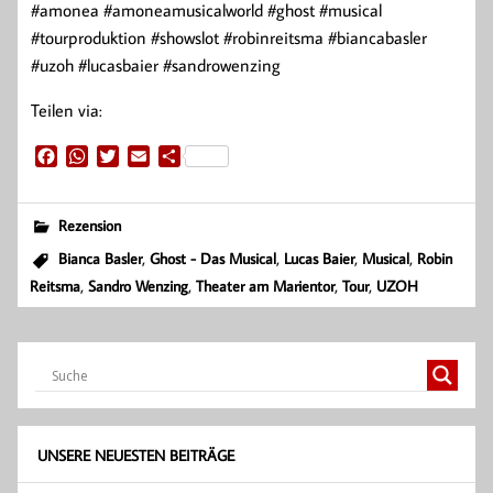
#amonea #amoneamusicalworld #ghost #musical
#tourproduktion #showslot #robinreitsma #biancabasler
#uzoh #lucasbaier #sandrowenzing
Teilen via:
F
W
T
E
T
a
h
w
m
e
c
a
i
a
i
e
t
t
i
l
Rezension
b
s
t
l
e
,
,
,
,
Bianca Basler
Ghost - Das Musical
Lucas Baier
Musical
Robin
o
A
e
n
,
,
,
,
Reitsma
Sandro Wenzing
Theater am Marientor
Tour
UZOH
o
p
r
k
p
UNSERE NEUESTEN BEITRÄGE