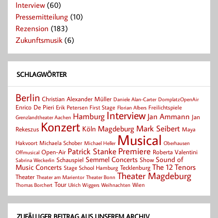
Interview
(60)
Pressemitteilung
(10)
Rezension
(183)
Zukunftsmusik
(6)
SCHLAGWÖRTER
Berlin
Christian Alexander Müller
Daniele Alan-Carter
DomplatzOpenAir
Enrico De Pieri
Erik Petersen
First Stage
Florian Albers
Freilichtspiele
Interview
Hamburg
Jan Ammann
Jan
Grenzlandtheater Aachen
Konzert
Mark Seibert
Magdeburg
Köln
Rekeszus
Maya
Musical
Hakvoort
Michaela Schober
Michael Heller
Oberhausen
Patrick Stanke
Premiere
Roberta Valentini
Open-Air
Offmusical
Semmel Concerts
Sound of
Schauspiel
Show
Sabrina Weckerlin
Music Concerts
The 12 Tenors
Tecklenburg
Stage School Hamburg
Theater Magdeburg
Theater
Theater Bonn
Theater am Marientor
Tour
Thomas Borchert
Weihnachten
Wien
Ulrich Wiggers
ZUFÄLLIGER BEITRAG AUS UNSEREM ARCHIV