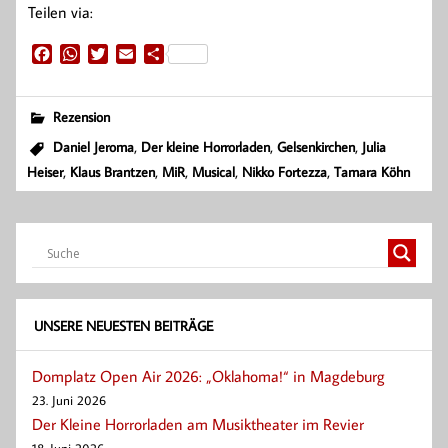
Teilen via:
F
W
T
E
T
a
h
w
m
e
c
a
i
a
i
e
t
t
i
l
Rezension
b
s
t
l
e
,
,
,
Daniel Jeroma
Der kleine Horrorladen
Gelsenkirchen
Julia
o
A
e
n
,
,
,
,
,
Heiser
Klaus Brantzen
MiR
Musical
Nikko Fortezza
Tamara Köhn
o
p
r
k
p
UNSERE NEUESTEN BEITRÄGE
Domplatz Open Air 2026: „Oklahoma!“ in Magdeburg
23. Juni 2026
Der Kleine Horrorladen am Musiktheater im Revier