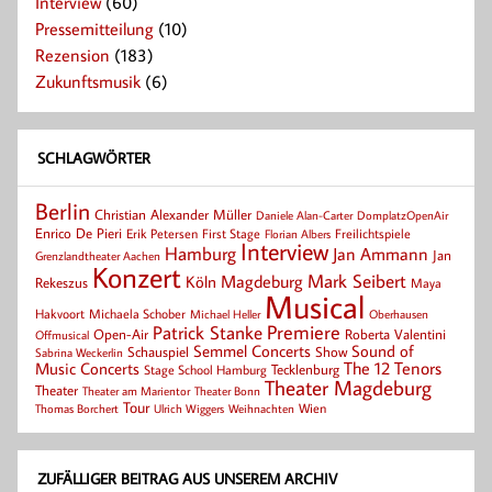
Interview
(60)
Pressemitteilung
(10)
Rezension
(183)
Zukunftsmusik
(6)
SCHLAGWÖRTER
Berlin
Christian Alexander Müller
Daniele Alan-Carter
DomplatzOpenAir
Enrico De Pieri
Erik Petersen
First Stage
Florian Albers
Freilichtspiele
Interview
Hamburg
Jan Ammann
Jan
Grenzlandtheater Aachen
Konzert
Mark Seibert
Magdeburg
Köln
Rekeszus
Maya
Musical
Hakvoort
Michaela Schober
Michael Heller
Oberhausen
Patrick Stanke
Premiere
Roberta Valentini
Open-Air
Offmusical
Semmel Concerts
Sound of
Schauspiel
Show
Sabrina Weckerlin
Music Concerts
The 12 Tenors
Tecklenburg
Stage School Hamburg
Theater Magdeburg
Theater
Theater Bonn
Theater am Marientor
Tour
Thomas Borchert
Weihnachten
Wien
Ulrich Wiggers
ZUFÄLLIGER BEITRAG AUS UNSEREM ARCHIV