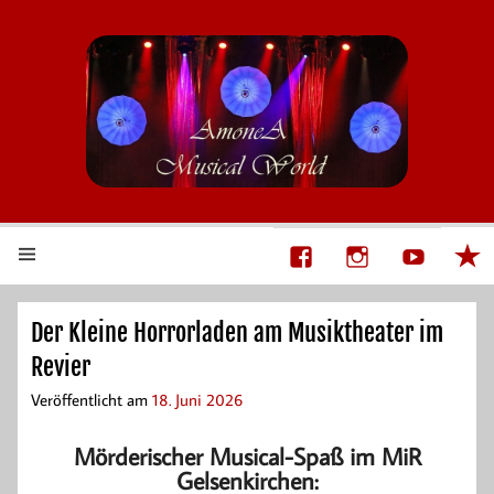
AmoneA Musical World
Unsere Welt von Theater und Musik
Der Kleine Horrorladen am Musiktheater im
Revier
Veröffentlicht am
18. Juni 2026
Mörderischer Musical-Spaß im MiR
Gelsenkirchen: