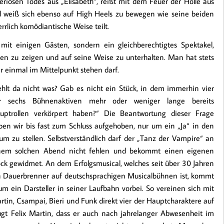
teriösen Todes aus „Elisabeth“, reißt mit dem Feuer der Hölle aus
 weiß sich ebenso auf High Heels zu bewegen wie seine beiden
rrlich komödiantische Weise teilt.
it einigen Gästen, sondern ein gleichberechtigtes Spektakel,
en zu zeigen und auf seine Weise zu unterhalten. Man hat stets
er einmal im Mittelpunkt stehen darf.
ehlt da nicht was? Gab es nicht ein Stück, in dem immerhin vier
r sechs Bühnenaktiven mehr oder weniger lange bereits
uptrollen verkörpert haben?“ Die Beantwortung dieser Frage
ben wir bis fast zum Schluss aufgehoben, nur um ein „Ja“ in den
um zu stellen. Selbstverständlich darf der „Tanz der Vampire“ an
nem solchen Abend nicht fehlen und bekommt einen eigenen
ock gewidmet. An dem Erfolgsmusical, welches seit über 30 Jahren
n Dauerbrenner auf deutschsprachigen Musicalbühnen ist, kommt
um ein Darsteller in seiner Laufbahn vorbei. So vereinen sich mit
rtin, Csampai, Bieri und Funk direkt vier der Hauptcharaktere auf
gt Felix Martin, dass er auch nach jahrelanger Abwesenheit im