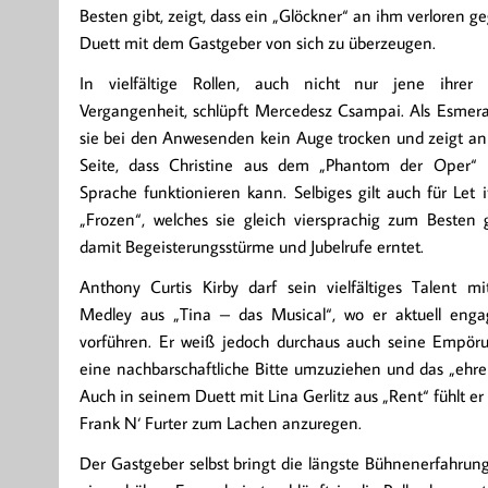
Besten gibt, zeigt, dass ein „Glöckner“ an ihm verloren 
Duett mit dem Gastgeber von sich zu überzeugen.
In vielfältige Rollen, auch nicht nur jene ihrer
Vergangenheit, schlüpft Mercedesz Csampai. Als Esmeral
sie bei den Anwesenden kein Auge trocken und zeigt an
Seite, dass Christine aus dem „Phantom der Oper“ 
Sprache funktionieren kann. Selbiges gilt auch für Let 
„Frozen“, welches sie gleich viersprachig zum Besten 
damit Begeisterungsstürme und Jubelrufe erntet.
Anthony Curtis Kirby darf sein vielfältiges Talent m
Medley aus „Tina – das Musical“, wo er aktuell engagi
vorführen. Er weiß jedoch durchaus auch seine Empör
eine nachbarschaftliche Bitte umzuziehen und das „ehre
Auch in seinem Duett mit Lina Gerlitz aus „Rent“ fühlt e
Frank N‘ Furter zum Lachen anzuregen.
Der Gastgeber selbst bringt die längste Bühnenerfahrung