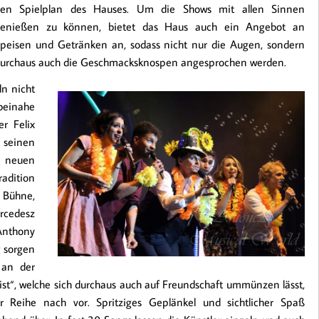
en Spielplan des Hauses. Um die Shows mit allen Sinnen
enießen zu können, bietet das Haus auch ein Angebot an
peisen und Getränken an, sodass nicht nur die Augen, sondern
urchaus auch die Geschmacksknospen angesprochen werden.
ln nicht
beinahe
er Felix
u seinen
m neuen
radition
r Bühne,
rcedesz
 Anthony
g sorgen
 an der
ist“, welche sich durchaus auch auf Freundschaft ummünzen lässt,
r Reihe nach vor. Spritziges Geplänkel und sichtlicher Spaß