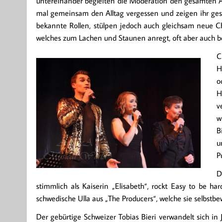
untereinander begleiten die Moderation den gesamten Ab
mal gemeinsam den Alltag vergessen und zeigen ihr gesa
bekannte Rollen, stülpen jedoch auch gleichsam neue Ch
welches zum Lachen und Staunen anregt, oft aber auch be
C
H
o
H
v
w
B
u
P
D
stimmlich als Kaiserin „Elisabeth“, rockt Easy to be ha
schwedische Ulla aus „The Producers“, welche sie selbstbe
Der gebürtige Schweizer Tobias Bieri verwandelt sich 