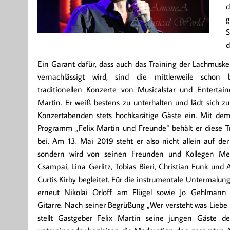
d
g
S
d
Ein Garant dafür, dass auch das Training der Lachmuske
vernachlässigt wird, sind die mittlerweile schon 
traditionellen Konzerte von Musicalstar und Entertain
Martin. Er weiß bestens zu unterhalten und lädt sich z
Konzertabenden stets hochkarätige Gäste ein. Mit de
Programm „Felix Martin und Freunde“ behält er diese T
bei. Am 13. Mai 2019 steht er also nicht allein auf de
sondern wird von seinen Freunden und Kollegen Me
Csampai, Lina Gerlitz, Tobias Bieri, Christian Funk und
Curtis Kirby begleitet. Für die instrumentale Untermalun
erneut Nikolai Orloff am Flügel sowie Jo Gehlmann
Gitarre. Nach seiner Begrüßung „Wer versteht was Liebe 
stellt Gastgeber Felix Martin seine jungen Gäste de