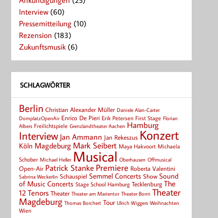
Ankündigungen
(25)
Interview
(60)
Pressemitteilung
(10)
Rezension
(183)
Zukunftsmusik
(6)
SCHLAGWÖRTER
Berlin
Christian Alexander Müller
Daniele Alan-Carter
Enrico De Pieri
Erik Petersen
First Stage
Florian
DomplatzOpenAir
Hamburg
Albers
Freilichtspiele
Grenzlandtheater Aachen
Konzert
Interview
Jan Ammann
Jan Rekeszus
Mark Seibert
Magdeburg
Köln
Maya Hakvoort
Michaela
Musical
Schober
Michael Heller
Oberhausen
Offmusical
Patrick Stanke
Premiere
Roberta Valentini
Open-Air
Semmel Concerts
Sound
Schauspiel
Show
Sabrina Weckerlin
of Music Concerts
The
Tecklenburg
Stage School Hamburg
Theater
12 Tenors
Theater
Theater Bonn
Theater am Marientor
Magdeburg
Tour
Thomas Borchert
Weihnachten
Ulrich Wiggers
Wien