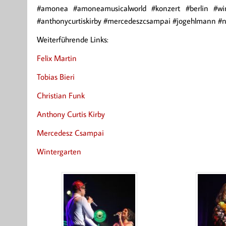
#amonea #amoneamusicalworld #konzert #berlin #winter
#anthonycurtiskirby #mercedeszcsampai #jogehlmann #nik
Weiterführende Links:
Felix Martin
Tobias Bieri
Christian Funk
Anthony Curtis Kirby
Mercedesz Csampai
Wintergarten