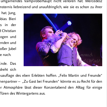
 umgarnendes Vampiroberhaupt nicht verloren hat. Mercedesz
nsternis liebreizend und unaufdringlich, wie sie es schon zu ihrer
n hat.
Jung,
bias Bieri
ts in der
d Christian
rzogen und
lenden und
oßer Jubel
ge nach.
Ende. Das
reht sich
euauflage des eben Erlebten hoffen. „Felix Martin und Freunde“
hnenpartner – „Zu Gast bei Freunden“ könnte es zu Recht für den
er Atmosphäre lässt dieser Konzertabend den Alltag für einige
 Türen des Wintergartens aus.