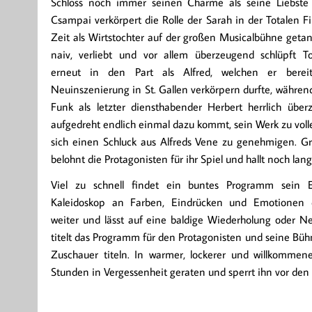
Schloss noch immer seinen Charme als seine Liebste
Csampai verkörpert die Rolle der Sarah in der Totalen Fi
Zeit als Wirtstochter auf der großen Musicalbühne geta
naiv, verliebt und vor allem überzeugend schlüpft To
erneut in den Part als Alfred, welchen er berei
Neuinszenierung in St. Gallen verkörpern durfte, währen
Funk als letzter diensthabender Herbert herrlich übe
aufgedreht endlich einmal dazu kommt, sein Werk zu vol
sich einen Schluck aus Alfreds Vene zu genehmigen. Gr
belohnt die Protagonisten für ihr Spiel und hallt noch lan
Viel zu schnell findet ein buntes Programm sein 
Kaleidoskop an Farben, Eindrücken und Emotionen d
weiter und lässt auf eine baldige Wiederholung oder N
titelt das Programm für den Protagonisten und seine Bü
Zuschauer titeln. In warmer, lockerer und willkommen
Stunden in Vergessenheit geraten und sperrt ihn vor den