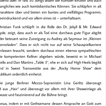
end über. In fast 30 Songs lassen die Künstler einzeln und auch
ngliches wie auch komödiantisches Können. Sie schlüpfen in alt
araktere über und bieten ein buntes und vielfältiges Programm,
eindruckend und vor allem eines ist – unterhaltsam.
hristian Funk schlüpft in die Rolle des Dr. Jekyll & Mr. Edward
yde, zeigt, dass auch er als Tod eine durchaus gute Figur abgibt
der beteuert seine Zuneigung zu Audrey als Seymour im „Kleinen
orrorladen“. Dass er sich nicht nur auf seine Schauspielkarriere
erlassen braucht, sondern durchaus einen ebenso sympathischen
ie kompetenten Kellner abgeben würde, beweist er in Michael
iello and Dan Martins „Table 3“, ehe er sich auf High Heels begibt
nd in Sweet Transvestite aus der „Rocky Horror Show“ dem
ublikum ordentlich einheizt.
ie junge Berliner Mezzo-Sopranistin Lina Gerlitz überzeugt
rd aus „Hair“ und überzeugt vor allem mit ihrer Showeinlage als
wusst und faszinierend auf die Bühne bringt.
in Jesus, indem er mit Gethsemane dessen Ansprache an Gott zum