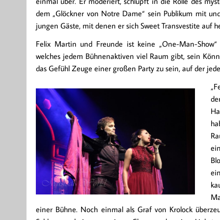
einmal über. Er moderiert, schlüpft in die Rolle des mys
dem „Glöckner von Notre Dame“ sein Publikum mit und
jungen Gäste, mit denen er sich Sweet Transvestite auf he
Felix Martin und Freunde ist keine „One-Man-Show“ m
welches jedem Bühnenaktiven viel Raum gibt, sein Könn
das Gefühl Zeuge einer großen Party zu sein, auf der jed
„F
de
Ha
ha
Ra
ei
Bl
ei
ka
Ma
einer Bühne. Noch einmal als Graf von Krolock überzeu