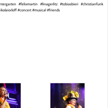
garten #felixmartin #linagerlitz #tobiasbieri #christianfunk
olaiorloff #concert #musical #friends