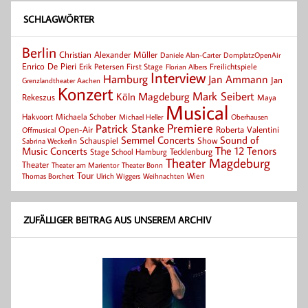
SCHLAGWÖRTER
Berlin
Christian Alexander Müller
Daniele Alan-Carter
DomplatzOpenAir
Enrico De Pieri
Erik Petersen
First Stage
Florian Albers
Freilichtspiele
Interview
Hamburg
Jan Ammann
Jan
Grenzlandtheater Aachen
Konzert
Mark Seibert
Magdeburg
Köln
Rekeszus
Maya
Musical
Hakvoort
Michaela Schober
Michael Heller
Oberhausen
Patrick Stanke
Premiere
Roberta Valentini
Open-Air
Offmusical
Semmel Concerts
Sound of
Schauspiel
Show
Sabrina Weckerlin
Music Concerts
The 12 Tenors
Tecklenburg
Stage School Hamburg
Theater Magdeburg
Theater
Theater Bonn
Theater am Marientor
Tour
Thomas Borchert
Weihnachten
Wien
Ulrich Wiggers
ZUFÄLLIGER BEITRAG AUS UNSEREM ARCHIV