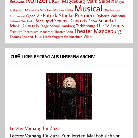
Mark Seibert
Magdeburg
Köln
Rekeszus
Maya
Musical
Hakvoort
Michaela Schober
Michael Heller
Oberhausen
Patrick Stanke
Premiere
Roberta Valentini
Open-Air
Offmusical
Semmel Concerts
Sound of
Schauspiel
Show
Sabrina Weckerlin
Music Concerts
The 12 Tenors
Tecklenburg
Stage School Hamburg
Theater Magdeburg
Theater
Theater Bonn
Theater am Marientor
Tour
Thomas Borchert
Weihnachten
Wien
Ulrich Wiggers
ZUFÄLLIGER BEITRAG AUS UNSEREM ARCHIV
Letzter Vorhang für Zaza
Letzter Vorhang für Zaza Zum letzten Mal hob sich vor