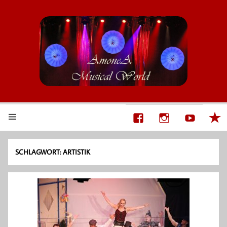
AmoneA Musical World
Unsere Welt von Theater und Musik
SCHLAGWORT:
ARTISTIK