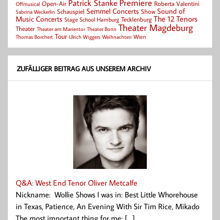
Patrick Stanke
Premiere
Roberta Valentini
Open-Air
Offmusical
Semmel Concerts
Sound of
Schauspiel
Show
Sabrina Weckerlin
Music Concerts
The 12 Tenors
Tecklenburg
Stage School Hamburg
Theater Magdeburg
Theater
Theater Bonn
Theater am Marientor
Tour
Thomas Borchert
Weihnachten
Wien
Ulrich Wiggers
ZUFÄLLIGER BEITRAG AUS UNSEREM ARCHIV
Q&A: West End Tenor Oliver Metcalfe
Nickname: Wollie Shows I was in: Best Little Whorehouse
in Texas, Patience, An Evening With Sir Tim Rice, Mikado
The most important thing for me: [...]