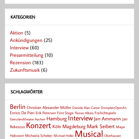
KATEGORIEN
Aktion
(5)
Ankündigungen
(25)
Interview
(60)
Pressemitteilung
(10)
Rezension
(183)
Zukunftsmusik
(6)
SCHLAGWÖRTER
Berlin
Christian Alexander Müller
Daniele Alan-Carter
DomplatzOpenAir
Enrico De Pieri
Erik Petersen
First Stage
Florian Albers
Freilichtspiele
Interview
Hamburg
Jan Ammann
Jan
Grenzlandtheater Aachen
Konzert
Mark Seibert
Magdeburg
Köln
Rekeszus
Maya
Musical
Hakvoort
Michaela Schober
Michael Heller
Oberhausen