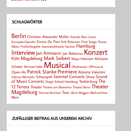
SCHLAGWÖRTER
Berlin
Christian Alexander Müller
Daniele Alan-Carter
Enrico De Pieri
Erik Petersen
First Stage
Florian
DomplatzOpenAir
Hamburg
Albers
Freilichtspiele
Grenzlandtheater Aachen
Konzert
Interview
Jan Ammann
Jan Rekeszus
Mark Seibert
Magdeburg
Köln
Maya Hakvoort
Michaela
Musical
Schober
Michael Heller
Oberhausen
Offmusical
Patrick Stanke
Premiere
Roberta Valentini
Open-Air
Semmel Concerts
Sound
Schauspiel
Show
Sabrina Weckerlin
of Music Concerts
The
Tecklenburg
Stage School Hamburg
Theater
12 Tenors
Theater
Theater Bonn
Theater am Marientor
Magdeburg
Tour
Thomas Borchert
Weihnachten
Ulrich Wiggers
Wien
ZUFÄLLIGER BEITRAG AUS UNSEREM ARCHIV