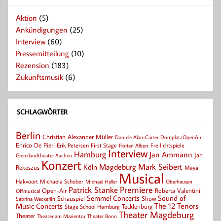
Aktion
(5)
Ankündigungen
(25)
Interview
(60)
Pressemitteilung
(10)
Rezension
(183)
Zukunftsmusik
(6)
SCHLAGWÖRTER
Berlin
Christian Alexander Müller
Daniele Alan-Carter
DomplatzOpenAir
Enrico De Pieri
Erik Petersen
First Stage
Florian Albers
Freilichtspiele
Interview
Hamburg
Jan Ammann
Jan
Grenzlandtheater Aachen
Konzert
Mark Seibert
Magdeburg
Köln
Rekeszus
Maya
Musical
Hakvoort
Michaela Schober
Michael Heller
Oberhausen
Patrick Stanke
Premiere
Roberta Valentini
Open-Air
Offmusical
Semmel Concerts
Sound of
Schauspiel
Show
Sabrina Weckerlin
Music Concerts
The 12 Tenors
Tecklenburg
Stage School Hamburg
Theater Magdeburg
Theater
Theater Bonn
Theater am Marientor