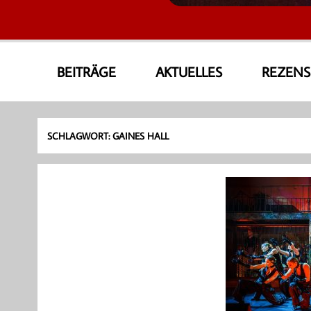
AmoneA Musical World
Unsere Welt von Theater und Musik
BEITRÄGE
AKTUELLES
REZEN
SCHLAGWORT:
GAINES HALL