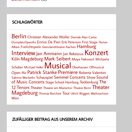
SCHLAGWÖRTER
Berlin
Christian Alexander Müller
Daniele Alan-Carter
Enrico De Pieri
Erik Petersen
First Stage
Florian
DomplatzOpenAir
Hamburg
Albers
Freilichtspiele
Grenzlandtheater Aachen
Konzert
Interview
Jan Ammann
Jan Rekeszus
Mark Seibert
Magdeburg
Köln
Maya Hakvoort
Michaela
Musical
Schober
Michael Heller
Oberhausen
Offmusical
Patrick Stanke
Premiere
Roberta Valentini
Open-Air
Semmel Concerts
Sound
Schauspiel
Show
Sabrina Weckerlin
of Music Concerts
The
Tecklenburg
Stage School Hamburg
Theater
12 Tenors
Theater
Theater Bonn
Theater am Marientor
Magdeburg
Tour
Thomas Borchert
Weihnachten
Ulrich Wiggers
Wien
ZUFÄLLIGER BEITRAG AUS UNSEREM ARCHIV