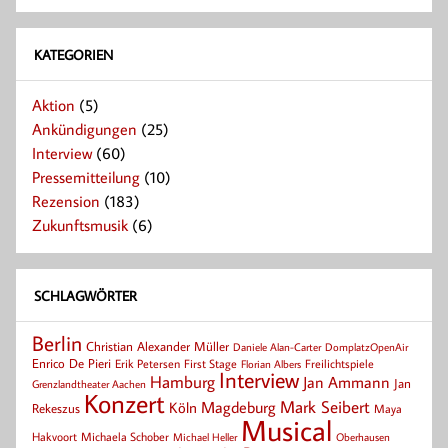
KATEGORIEN
Aktion
(5)
Ankündigungen
(25)
Interview
(60)
Pressemitteilung
(10)
Rezension
(183)
Zukunftsmusik
(6)
SCHLAGWÖRTER
Berlin
Christian Alexander Müller
Daniele Alan-Carter
DomplatzOpenAir
Enrico De Pieri
Erik Petersen
First Stage
Florian Albers
Freilichtspiele
Interview
Hamburg
Jan Ammann
Jan
Grenzlandtheater Aachen
Konzert
Mark Seibert
Magdeburg
Köln
Rekeszus
Maya
Musical
Hakvoort
Michaela Schober
Michael Heller
Oberhausen