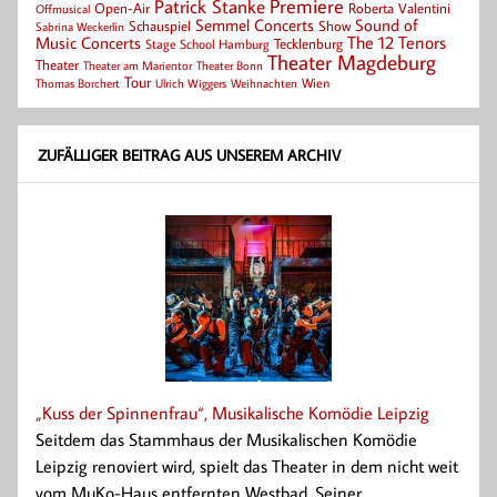
Patrick Stanke
Premiere
Roberta Valentini
Open-Air
Offmusical
Semmel Concerts
Sound of
Schauspiel
Show
Sabrina Weckerlin
Music Concerts
The 12 Tenors
Tecklenburg
Stage School Hamburg
Theater Magdeburg
Theater
Theater Bonn
Theater am Marientor
Tour
Thomas Borchert
Weihnachten
Wien
Ulrich Wiggers
ZUFÄLLIGER BEITRAG AUS UNSEREM ARCHIV
„Kuss der Spinnenfrau“, Musikalische Komödie Leipzig
Seitdem das Stammhaus der Musikalischen Komödie
Leipzig renoviert wird, spielt das Theater in dem nicht weit
vom MuKo-Haus entfernten Westbad. Seiner