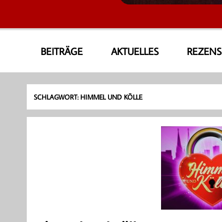
AmoneA Musical World
Unsere Welt von Theater und Musik
BEITRÄGE
AKTUELLES
REZEN
SCHLAGWORT:
HIMMEL UND KÖLLE