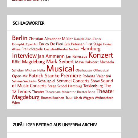
SCHLAGWÖRTER
Berlin
Christian Alexander Müller
Daniele Alan-Carter
Enrico De Pieri
Erik Petersen
First Stage
Florian
DomplatzOpenAir
Hamburg
Albers
Freilichtspiele
Grenzlandtheater Aachen
Konzert
Interview
Jan Ammann
Jan Rekeszus
Mark Seibert
Magdeburg
Köln
Maya Hakvoort
Michaela
Musical
Schober
Michael Heller
Oberhausen
Offmusical
Patrick Stanke
Premiere
Roberta Valentini
Open-Air
Semmel Concerts
Sound
Schauspiel
Show
Sabrina Weckerlin
of Music Concerts
The
Tecklenburg
Stage School Hamburg
Theater
12 Tenors
Theater
Theater Bonn
Theater am Marientor
Magdeburg
Tour
Thomas Borchert
Weihnachten
Ulrich Wiggers
Wien
ZUFÄLLIGER BEITRAG AUS UNSEREM ARCHIV