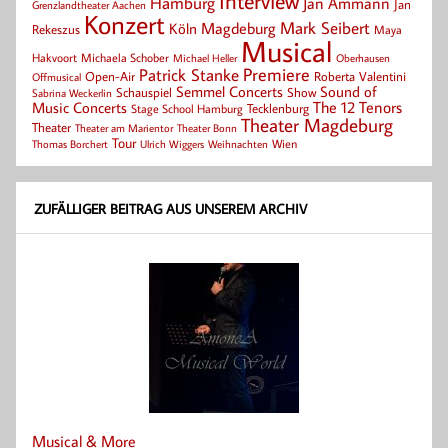
Interview
Hamburg
Jan Ammann
Jan
Grenzlandtheater Aachen
Konzert
Mark Seibert
Magdeburg
Köln
Rekeszus
Maya
Musical
Hakvoort
Michaela Schober
Michael Heller
Oberhausen
Patrick Stanke
Premiere
Roberta Valentini
Open-Air
Offmusical
Semmel Concerts
Sound of
Schauspiel
Show
Sabrina Weckerlin
Music Concerts
The 12 Tenors
Tecklenburg
Stage School Hamburg
Theater Magdeburg
Theater
Theater Bonn
Theater am Marientor
Tour
Thomas Borchert
Weihnachten
Wien
Ulrich Wiggers
ZUFÄLLIGER BEITRAG AUS UNSEREM ARCHIV
Musical & More