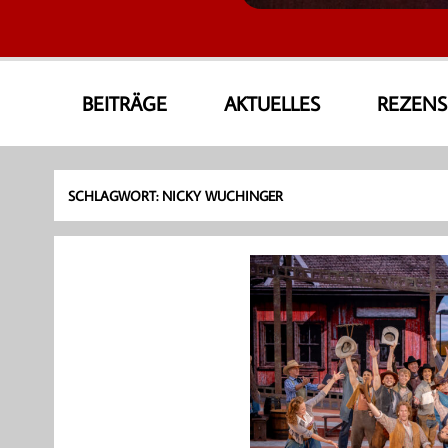
AmoneA Musical World
Unsere Welt von Theater und Musik
BEITRÄGE
AKTUELLES
REZEN
SCHLAGWORT:
NICKY WUCHINGER