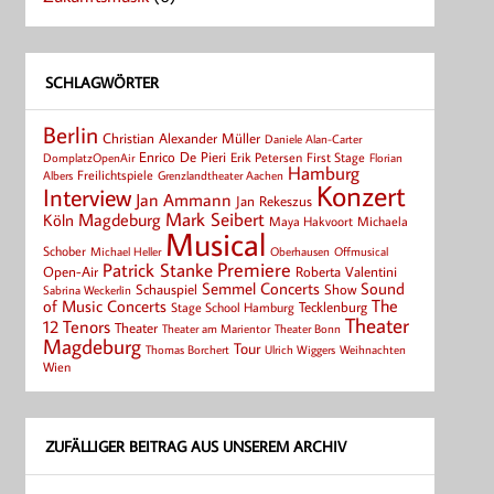
SCHLAGWÖRTER
Berlin
Christian Alexander Müller
Daniele Alan-Carter
Enrico De Pieri
Erik Petersen
First Stage
Florian
DomplatzOpenAir
Hamburg
Albers
Freilichtspiele
Grenzlandtheater Aachen
Konzert
Interview
Jan Ammann
Jan Rekeszus
Mark Seibert
Magdeburg
Köln
Maya Hakvoort
Michaela
Musical
Schober
Michael Heller
Oberhausen
Offmusical
Patrick Stanke
Premiere
Roberta Valentini
Open-Air
Semmel Concerts
Sound
Schauspiel
Show
Sabrina Weckerlin
of Music Concerts
The
Tecklenburg
Stage School Hamburg
Theater
12 Tenors
Theater
Theater Bonn
Theater am Marientor
Magdeburg
Tour
Thomas Borchert
Weihnachten
Ulrich Wiggers
Wien
ZUFÄLLIGER BEITRAG AUS UNSEREM ARCHIV