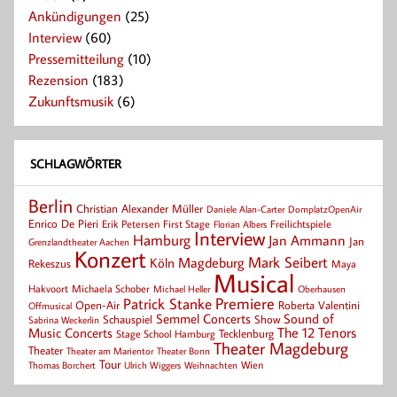
Ankündigungen
(25)
Interview
(60)
Pressemitteilung
(10)
Rezension
(183)
Zukunftsmusik
(6)
SCHLAGWÖRTER
Berlin
Christian Alexander Müller
Daniele Alan-Carter
DomplatzOpenAir
Enrico De Pieri
Erik Petersen
First Stage
Florian Albers
Freilichtspiele
Interview
Hamburg
Jan Ammann
Jan
Grenzlandtheater Aachen
Konzert
Mark Seibert
Magdeburg
Köln
Rekeszus
Maya
Musical
Hakvoort
Michaela Schober
Michael Heller
Oberhausen
Patrick Stanke
Premiere
Roberta Valentini
Open-Air
Offmusical
Semmel Concerts
Sound of
Schauspiel
Show
Sabrina Weckerlin
Music Concerts
The 12 Tenors
Tecklenburg
Stage School Hamburg
Theater Magdeburg
Theater
Theater Bonn
Theater am Marientor
Tour
Thomas Borchert
Weihnachten
Wien
Ulrich Wiggers