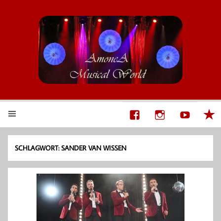
AmoneA Musical World
Unsere Welt von Theater und Musik
SCHLAGWORT:
SANDER VAN WISSEN