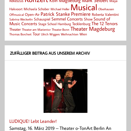
Mark Seibert
Magdeburg
Köln
Rekeszus
Maya
Musical
Hakvoort
Michaela Schober
Michael Heller
Oberhausen
Patrick Stanke
Premiere
Roberta Valentini
Open-Air
Offmusical
Semmel Concerts
Sound of
Schauspiel
Show
Sabrina Weckerlin
Music Concerts
The 12 Tenors
Tecklenburg
Stage School Hamburg
Theater Magdeburg
Theater
Theater Bonn
Theater am Marientor
Tour
Thomas Borchert
Weihnachten
Wien
Ulrich Wiggers
ZUFÄLLIGER BEITRAG AUS UNSEREM ARCHIV
LUDIQUE! Lebt Leander!
Samstag, 16. März 2019 – Theater o-TonArt Berlin An