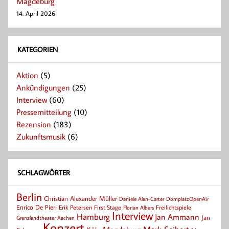
Magdeburg
14. April 2026
KATEGORIEN
Aktion
(5)
Ankündigungen
(25)
Interview
(60)
Pressemitteilung
(10)
Rezension
(183)
Zukunftsmusik
(6)
SCHLAGWÖRTER
Berlin
Christian Alexander Müller
Daniele Alan-Carter
DomplatzOpenAir
Enrico De Pieri
Erik Petersen
First Stage
Florian Albers
Freilichtspiele
Interview
Hamburg
Jan Ammann
Jan
Grenzlandtheater Aachen
Konzert