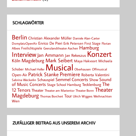
SCHLAGWÖRTER
Berlin
Christian Alexander Müller
Daniele Alan-Carter
Enrico De Pieri
Erik Petersen
First Stage
Florian
DomplatzOpenAir
Hamburg
Albers
Freilichtspiele
Grenzlandtheater Aachen
Konzert
Interview
Jan Ammann
Jan Rekeszus
Mark Seibert
Magdeburg
Köln
Maya Hakvoort
Michaela
Musical
Schober
Michael Heller
Oberhausen
Offmusical
Patrick Stanke
Premiere
Roberta Valentini
Open-Air
Semmel Concerts
Sound
Schauspiel
Show
Sabrina Weckerlin
of Music Concerts
The
Tecklenburg
Stage School Hamburg
Theater
12 Tenors
Theater
Theater Bonn
Theater am Marientor
Magdeburg
Tour
Thomas Borchert
Weihnachten
Ulrich Wiggers
Wien
ZUFÄLLIGER BEITRAG AUS UNSEREM ARCHIV