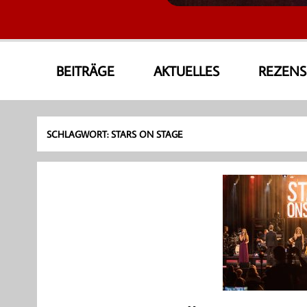
AmoneA Musical World
Unsere Welt von Theater und Musik
BEITRÄGE
AKTUELLES
REZEN
SCHLAGWORT:
STARS ON STAGE