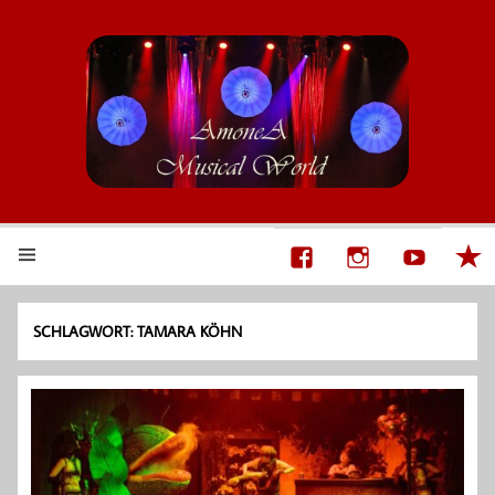
AmoneA Musical World
Unsere Welt von Theater und Musik
SCHLAGWORT:
TAMARA KÖHN