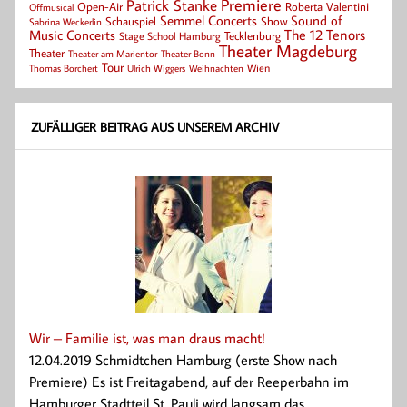
Patrick Stanke
Premiere
Roberta Valentini
Open-Air
Offmusical
Semmel Concerts
Sound of
Schauspiel
Show
Sabrina Weckerlin
Music Concerts
The 12 Tenors
Tecklenburg
Stage School Hamburg
Theater Magdeburg
Theater
Theater Bonn
Theater am Marientor
Tour
Thomas Borchert
Weihnachten
Wien
Ulrich Wiggers
ZUFÄLLIGER BEITRAG AUS UNSEREM ARCHIV
Wir – Familie ist, was man draus macht!
12.04.2019 Schmidtchen Hamburg (erste Show nach
Premiere) Es ist Freitagabend, auf der Reeperbahn im
Hamburger Stadtteil St. Pauli wird langsam das