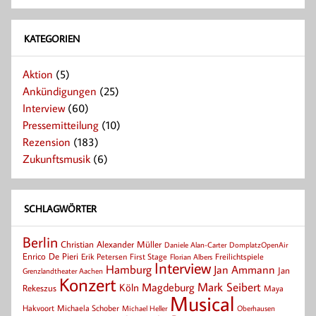
KATEGORIEN
Aktion
(5)
Ankündigungen
(25)
Interview
(60)
Pressemitteilung
(10)
Rezension
(183)
Zukunftsmusik
(6)
SCHLAGWÖRTER
Berlin
Christian Alexander Müller
Daniele Alan-Carter
DomplatzOpenAir
Enrico De Pieri
Erik Petersen
First Stage
Florian Albers
Freilichtspiele
Interview
Hamburg
Jan Ammann
Jan
Grenzlandtheater Aachen
Konzert
Mark Seibert
Magdeburg
Köln
Rekeszus
Maya
Musical
Hakvoort
Michaela Schober
Michael Heller
Oberhausen