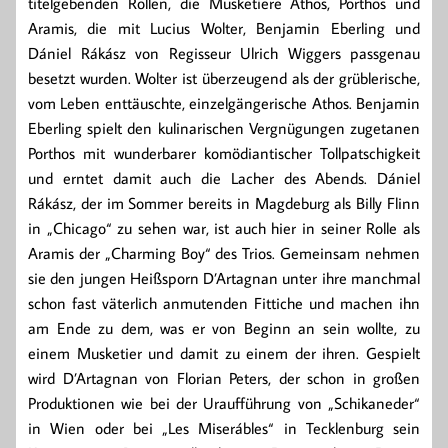
titelgebenden Rollen, die Musketiere Athos, Porthos und
Aramis, die mit Lucius Wolter, Benjamin Eberling und
Dániel Rákász von Regisseur Ulrich Wiggers passgenau
besetzt wurden. Wolter ist überzeugend als der grüblerische,
vom Leben enttäuschte, einzelgängerische Athos. Benjamin
Eberling spielt den kulinarischen Vergnügungen zugetanen
Porthos mit wunderbarer komödiantischer Tollpatschigkeit
und erntet damit auch die Lacher des Abends. Dániel
Rákász, der im Sommer bereits in Magdeburg als Billy Flinn
in „Chicago“ zu sehen war, ist auch hier in seiner Rolle als
Aramis der „Charming Boy“ des Trios. Gemeinsam nehmen
sie den jungen Heißsporn D’Artagnan unter ihre manchmal
schon fast väterlich anmutenden Fittiche und machen ihn
am Ende zu dem, was er von Beginn an sein wollte, zu
einem Musketier und damit zu einem der ihren. Gespielt
wird D’Artagnan von Florian Peters, der schon in großen
Produktionen wie bei der Uraufführung von „Schikaneder“
in Wien oder bei „Les Miserábles“ in Tecklenburg sein