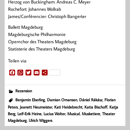
Herzog von Buckingham: Andreas C. Meyer
Rochefort: Johannes Wollrab
James/Conférencier: Christoph Bangerter
Ballett Magdeburg
Magdeburgische Philharmonie
Opernchor des Theaters Magdeburg
Statisterie des Theaters Magdeburg
Teilen via:
F
W
T
E
T
a
h
w
m
e
c
a
i
a
i
e
t
t
i
l
Rezension
b
s
t
l
e
,
,
,
Benjamin Eberling
Damian Omansen
Dániel Rákász
Florian
o
A
e
n
,
,
,
,
Peters
Jeanett Neumeister
Kati Heidebrecht
Katia Bischoff
Katja
o
p
r
k
p
,
,
,
,
,
Berg
Leif-Erik Heine
Lucius Wolter
Musical
Musketiere
Theater
,
Magdeburg
Ulrich Wiggers