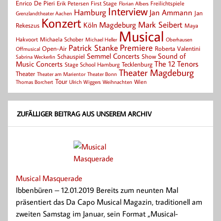
Enrico De Pieri
Erik Petersen
First Stage
Florian Albers
Freilichtspiele
Interview
Hamburg
Jan Ammann
Jan
Grenzlandtheater Aachen
Konzert
Mark Seibert
Magdeburg
Köln
Rekeszus
Maya
Musical
Hakvoort
Michaela Schober
Michael Heller
Oberhausen
Patrick Stanke
Premiere
Roberta Valentini
Open-Air
Offmusical
Semmel Concerts
Sound of
Schauspiel
Show
Sabrina Weckerlin
Music Concerts
The 12 Tenors
Tecklenburg
Stage School Hamburg
Theater Magdeburg
Theater
Theater Bonn
Theater am Marientor
Tour
Thomas Borchert
Weihnachten
Wien
Ulrich Wiggers
ZUFÄLLIGER BEITRAG AUS UNSEREM ARCHIV
Musical Masquerade
Ibbenbüren – 12.01.2019 Bereits zum neunten Mal
präsentiert das Da Capo Musical Magazin, traditionell am
zweiten Samstag im Januar, sein Format „Musical-