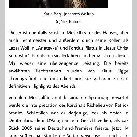
Katja Berg, Johannes Wollrab
(c)Nilz_Böhme
Dieser ist ebenfalls Solist im Musiktheater des Hauses, aber
auch Fechtmeister und außerdem durch seine Rollen als
Lazar Wolf in „Anatevka“ und Pontius Pilatus in „Jesus Christ
Superstar“ bereits musicalerfahren und zeigt auch dieses
Mal wieder eine überzeugende Leistung. Die bereits
erwähnten Fechtszenen wurden von Klaus Figge
choreografiert und einstudiert und sie gehören zu den
definitiven Highlights des Abends.
Von den Musicalfans mit besonderer Spannung erwartet
wurde die Interpretation des Kardinals Richelieu von Patrick
Stanke. Schließlich war er derjenige, der als erster in
Deutschland dem D’Artagnan ein Gesicht verlieh, als das
Stück 2005 seine Deutschland-Premiere feierte. Jetzt, 14
Jahre später, hat Stanke die Seiten gewechselt – und ist in