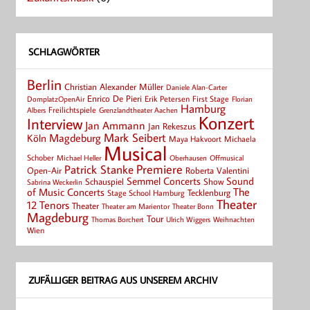
SCHLAGWÖRTER
Berlin
Christian Alexander Müller
Daniele Alan-Carter
Enrico De Pieri
Erik Petersen
First Stage
Florian
DomplatzOpenAir
Hamburg
Albers
Freilichtspiele
Grenzlandtheater Aachen
Konzert
Interview
Jan Ammann
Jan Rekeszus
Mark Seibert
Magdeburg
Köln
Maya Hakvoort
Michaela
Musical
Schober
Michael Heller
Oberhausen
Offmusical
Patrick Stanke
Premiere
Roberta Valentini
Open-Air
Semmel Concerts
Sound
Schauspiel
Show
Sabrina Weckerlin
of Music Concerts
The
Tecklenburg
Stage School Hamburg
Theater
12 Tenors
Theater
Theater Bonn
Theater am Marientor
Magdeburg
Tour
Thomas Borchert
Weihnachten
Ulrich Wiggers
Wien
ZUFÄLLIGER BEITRAG AUS UNSEREM ARCHIV