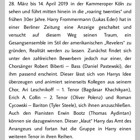
28. März bis 14. April 2019 in der Kammeroper Köln zu
sehen und führt mitten hinein in die „roaring twenties“ und
frühen 30er Jahre. Harry Frommermann (Lukas Eder) hat in
einer Berliner Zeitung eine Anzeige geschaltet und
versucht auf diesem Weg seinen Traum, ein
Gesangsensemble im Stil der amerikanischen „Revelers“ zu
gründen, Realität werden zu lassen. Zunächst findet sich
unter den zahlreichen Bewerbern jedoch nur einer, der
Chorsänger Robert Biberti – Bass (Daniel Pastewski), der
ihm passend erscheint. Dieser lässt sich von Harrys Idee
überzeugen und animiert seinerseits Kollegen aus seinem
Chor, Ari Leschnikoff – 1. Tenor (Bagdasar Khachikyan),
Erich A. Collin – 2. Tenor (Oliver Polenz) und Roman
Cycowski – Bariton (Tyler Steele), sich ihnen anzuschließen.
Auch den Pianisten Erwin Bootz (Thomas Aydintan)
können sie dazugewinnen. Dieser „klaut“ Harry das Amt des
Arrangeurs und fortan hat die Gruppe in Harry einen
weiteren Tenor in ihren Reihen.