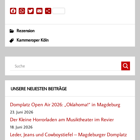
F
W
T
E
T
a
h
w
m
e
c
a
i
a
i
e
t
t
i
l
Rezension
b
s
t
l
e
Kammeroper Köln
o
A
e
n
o
p
r
k
p
UNSERE NEUESTEN BEITRÄGE
Domplatz Open Air 2026: „Oklahoma!“ in Magdeburg
23. Juni 2026
Der Kleine Horrorladen am Musiktheater im Revier
18. Juni 2026
Leder, Jeans und Cowboystiefel – Magdeburger Domplatz