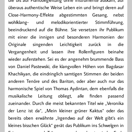
die bis auf Pianobegleitung ohne Instrumente auskam, auf
überaus authentische Weise Leben ein und bringt deren auf
Close-Harmony-Effekte abgestimmten Gesang, nebst
wohlklang- und melodikorientierter Stimmführung,
beeindruckend auf die Bühne. Sie versetzen ihr Publikum
mit einer die innigen und besonderen Harmonien der
Originale singenden Leichtigkeit zurück in die
Vergangenheit und lassen ihre Rollenfiguren beinahe
wieder auferstehen. Sei es der angenehm brummende Bass
von Daniel Pastewski, die klangvollen Höhen von Bagdasar
Khachikyan, die eindringlich samtigen Stimmen der beiden
anderen Tenöre und des Bariton, oder aber auch nur das
harmonische Spiel von Thomas Aydintan, dem ebenfalls die
musikalische Leitung obliegt, alle finden passend
zueinander. Durch die meist bekannten Titel wie „Veronika
der Lenz ist da“, „Mein kleiner grüner Kaktus“ oder das
bereits oben erwähnte „Irgendwo auf der Welt gibt’s ein
kleines bisschen Glück“ gerät das Publikum ins Schwelgen in