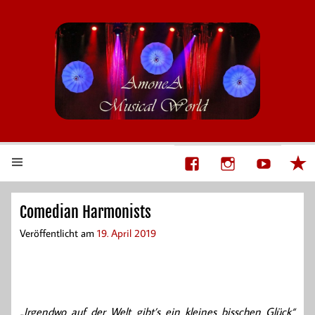
AmoneA Musical World
Unsere Welt von Theater und Musik
Comedian Harmonists
Veröffentlicht am
19. April 2019
„Irgendwo auf der Welt gibt’s ein kleines bisschen Glück“