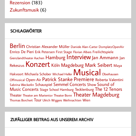
Rezension
(183)
Zukunftsmusik
(6)
SCHLAGWÖRTER
Berlin
Christian Alexander Müller
Daniele Alan-Carter
DomplatzOpenAir
Enrico De Pieri
Erik Petersen
First Stage
Florian Albers
Freilichtspiele
Interview
Hamburg
Jan Ammann
Jan
Grenzlandtheater Aachen
Konzert
Mark Seibert
Magdeburg
Köln
Rekeszus
Maya
Musical
Hakvoort
Michaela Schober
Michael Heller
Oberhausen
Patrick Stanke
Premiere
Roberta Valentini
Open-Air
Offmusical
Semmel Concerts
Sound of
Schauspiel
Show
Sabrina Weckerlin
Music Concerts
The 12 Tenors
Tecklenburg
Stage School Hamburg
Theater Magdeburg
Theater
Theater Bonn
Theater am Marientor
Tour
Thomas Borchert
Weihnachten
Wien
Ulrich Wiggers
ZUFÄLLIGER BEITRAG AUS UNSEREM ARCHIV