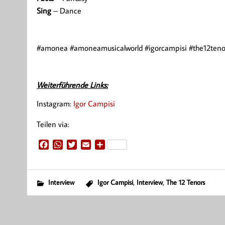
Sing
– Dance
#amonea #amoneamusicalworld #igorcampisi #the12tenors 
Weiterführende Links:
Instagram:
Igor Campisi
Teilen via:
F
W
T
E
T
a
h
w
m
e
c
a
i
a
i
e
t
t
i
l
,
,
Interview
Igor Campisi
Interview
The 12 Tenors
b
s
t
l
e
o
A
e
n
o
p
r
k
p