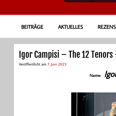
AmoneA Musical World
Unsere Welt von Theater und Musik
BEITRÄGE
AKTUELLES
REZEN
Igor Campisi – The 12 Tenors
Veröffentlicht am
7. Juni 2023
Igo
Name: