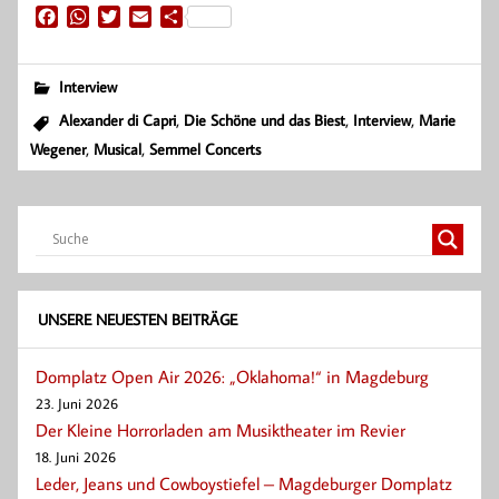
F
W
T
E
T
a
h
w
m
e
c
a
i
a
i
e
t
t
i
l
Interview
b
s
t
l
e
,
,
,
Alexander di Capri
Die Schöne und das Biest
Interview
Marie
o
A
e
n
,
,
Wegener
Musical
Semmel Concerts
o
p
r
k
p
UNSERE NEUESTEN BEITRÄGE
Domplatz Open Air 2026: „Oklahoma!“ in Magdeburg
23. Juni 2026
Der Kleine Horrorladen am Musiktheater im Revier
18. Juni 2026
Leder, Jeans und Cowboystiefel – Magdeburger Domplatz