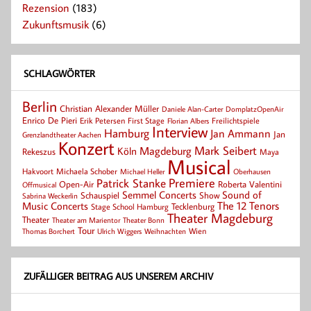
Rezension
(183)
Zukunftsmusik
(6)
SCHLAGWÖRTER
Berlin
Christian Alexander Müller
Daniele Alan-Carter
DomplatzOpenAir
Enrico De Pieri
Erik Petersen
First Stage
Florian Albers
Freilichtspiele
Interview
Hamburg
Jan Ammann
Jan
Grenzlandtheater Aachen
Konzert
Mark Seibert
Magdeburg
Köln
Rekeszus
Maya
Musical
Hakvoort
Michaela Schober
Michael Heller
Oberhausen
Patrick Stanke
Premiere
Roberta Valentini
Open-Air
Offmusical
Semmel Concerts
Sound of
Schauspiel
Show
Sabrina Weckerlin
Music Concerts
The 12 Tenors
Tecklenburg
Stage School Hamburg
Theater Magdeburg
Theater
Theater Bonn
Theater am Marientor
Tour
Thomas Borchert
Weihnachten
Wien
Ulrich Wiggers
ZUFÄLLIGER BEITRAG AUS UNSEREM ARCHIV