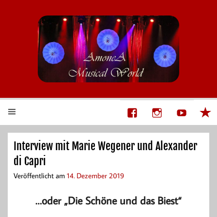
AmoneA Musical World
Unsere Welt von Theater und Musik
Interview mit Marie Wegener und Alexander
di Capri
Veröffentlicht am
14. Dezember 2019
…oder „Die Schöne und das Biest“