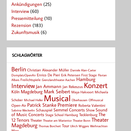
Ankündigungen
(25)
Interview
(60)
Pressemitteilung
(10)
Rezension
(183)
Zukunftsmusik
(6)
SCHLAGWÖRTER
Berlin
Christian Alexander Müller
Daniele Alan-Carter
Enrico De Pieri
Erik Petersen
First Stage
Florian
DomplatzOpenAir
Hamburg
Albers
Freilichtspiele
Grenzlandtheater Aachen
Konzert
Interview
Jan Ammann
Jan Rekeszus
Mark Seibert
Magdeburg
Köln
Maya Hakvoort
Michaela
Musical
Schober
Michael Heller
Oberhausen
Offmusical
Patrick Stanke
Premiere
Roberta Valentini
Open-Air
Semmel Concerts
Sound
Schauspiel
Show
Sabrina Weckerlin
of Music Concerts
The
Tecklenburg
Stage School Hamburg
Theater
12 Tenors
Theater
Theater Bonn
Theater am Marientor
Magdeburg
Tour
Thomas Borchert
Weihnachten
Ulrich Wiggers
Wien