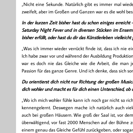
„Nicht eine Sekunde. Natürlich gibt es immer mal wi
zweifelt, aber im Großen und Ganzen war es die wohl be
In der kurzen Zeit bisher hast du schon einiges erreich
Saturday Night Fever und in diversen Stücken im Ensem
bisher erfüllt, oder hast du dir das Künstlerleben vielleicht
„Was ich immer wieder verrückt finde ist, dass ich nie 
Ich habe zwar vor und während der Ausbildung Produktio
war es doch nie das Gleiche wie die Arbeit, die man je
Passion für das ganze Genre. Und ich denke, dass sich som
Du orientierst dich nicht nur Richtung der großen Musica
dich wohler und macht es für dich einen Unterschied, ob 
„Wo ich mich wohler fühle kann ich noch gar nicht so ric
kennengelernt. Deswegen mache ich natürlich auch viele
auch bei großen Häusern. Wie groß der Saal ist, vor dem ic
überwältigend, vor fast 2000 Menschen auf der Bühne z
einem genau das Gleiche Gefühl zurückgeben, oder sogar