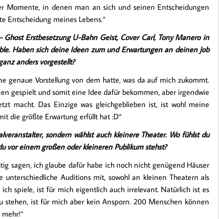
eder Momente, in denen man an sich und seinen Entscheidungen
ste Entscheidung meines Lebens.“
t – Ghost Erstbesetzung U-Bahn Geist, Cover Carl, Tony Manero in
ble. Haben sich deine Ideen zum und Erwartungen an deinen Job
 ganz anders vorgestellt?
eine genaue Vorstellung von dem hatte, was da auf mich zukommt.
nen gespielt und somit eine Idee dafür bekommen, aber irgendwie
tzt macht. Das Einzige was gleichgeblieben ist, ist wohl meine
it die größte Erwartung erfüllt hat :D“
lveranstalter, sondern wählst auch kleinere Theater. Wo fühlst du
du vor einem großen oder kleineren Publikum stehst?
htig sagen, ich glaube dafür habe ich noch nicht genügend Häuser
 unterschiedliche Auditions mit, sowohl an kleinen Theatern als
h spiele, ist für mich eigentlich auch irrelevant. Natürlich ist es
u stehen, ist für mich aber kein Ansporn. 200 Menschen können
 mehr!“