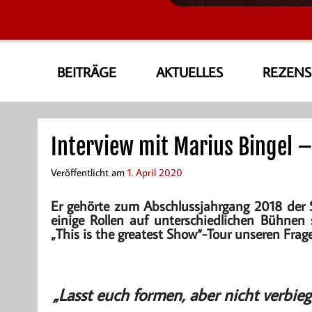
AmoneA Musical World
Unsere Welt von Theater und Musik
BEITRÄGE
AKTUELLES
REZEN
Interview mit Marius Bingel –
Veröffentlicht am
1. April 2020
Er gehörte zum Abschlussjahrgang 2018 der S
einige Rollen auf unterschiedlichen Bühnen
„This is the greatest Show“-Tour unseren Fragen
„Lasst euch formen, aber nicht verbieg