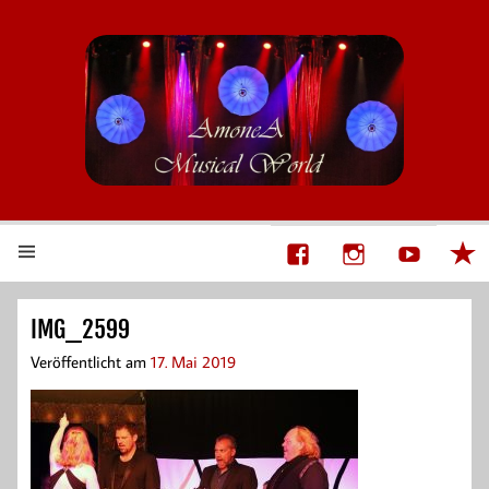
AmoneA Musical World
Unsere Welt von Theater und Musik
IMG_2599
Veröffentlicht am
17. Mai 2019