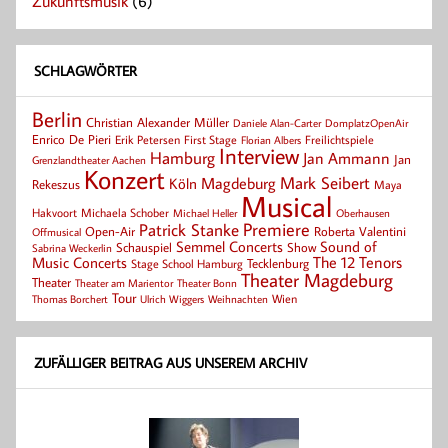
Zukunftsmusik
(6)
SCHLAGWÖRTER
Berlin
Christian Alexander Müller
Daniele Alan-Carter
DomplatzOpenAir
Enrico De Pieri
Erik Petersen
First Stage
Florian Albers
Freilichtspiele
Interview
Hamburg
Jan Ammann
Jan
Grenzlandtheater Aachen
Konzert
Mark Seibert
Magdeburg
Köln
Rekeszus
Maya
Musical
Hakvoort
Michaela Schober
Michael Heller
Oberhausen
Patrick Stanke
Premiere
Roberta Valentini
Open-Air
Offmusical
Semmel Concerts
Sound of
Schauspiel
Show
Sabrina Weckerlin
Music Concerts
The 12 Tenors
Tecklenburg
Stage School Hamburg
Theater Magdeburg
Theater
Theater Bonn
Theater am Marientor
Tour
Thomas Borchert
Weihnachten
Wien
Ulrich Wiggers
ZUFÄLLIGER BEITRAG AUS UNSEREM ARCHIV