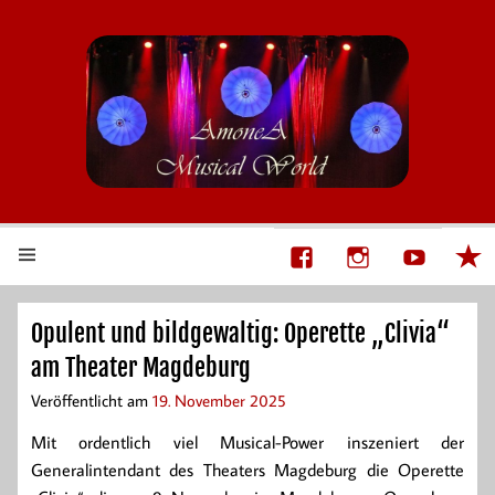
AmoneA Musical World
Unsere Welt von Theater und Musik
Opulent und bildgewaltig: Operette „Clivia“
am Theater Magdeburg
Veröffentlicht am
19. November 2025
Mit ordentlich viel Musical-Power inszeniert der
Generalintendant des Theaters Magdeburg die Operette