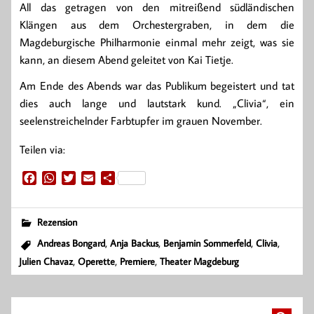
All das getragen von den mitreißend südländischen
Klängen aus dem Orchestergraben, in dem die
Magdeburgische Philharmonie einmal mehr zeigt, was sie
kann, an diesem Abend geleitet von Kai Tietje.
Am Ende des Abends war das Publikum begeistert und tat
dies auch lange und lautstark kund. „Clivia“, ein
seelenstreichelnder Farbtupfer im grauen November.
Teilen via:
F
W
T
E
T
a
h
w
m
e
c
a
i
a
i
e
t
t
i
l
Rezension
b
s
t
l
e
,
,
,
,
Andreas Bongard
Anja Backus
Benjamin Sommerfeld
Clivia
o
A
e
n
,
,
,
Julien Chavaz
Operette
Premiere
Theater Magdeburg
o
p
r
k
p