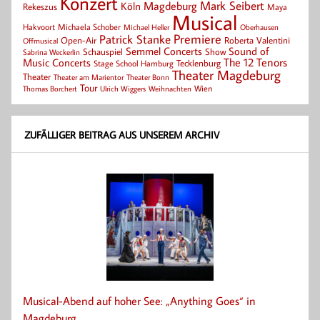
Konzert
Mark Seibert
Magdeburg
Köln
Rekeszus
Maya
Musical
Hakvoort
Michaela Schober
Michael Heller
Oberhausen
Patrick Stanke
Premiere
Roberta Valentini
Open-Air
Offmusical
Semmel Concerts
Sound of
Schauspiel
Show
Sabrina Weckerlin
Music Concerts
The 12 Tenors
Tecklenburg
Stage School Hamburg
Theater Magdeburg
Theater
Theater Bonn
Theater am Marientor
Tour
Thomas Borchert
Weihnachten
Wien
Ulrich Wiggers
ZUFÄLLIGER BEITRAG AUS UNSEREM ARCHIV
Musical-Abend auf hoher See: „Anything Goes“ in
Magdeburg