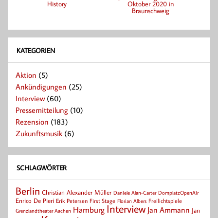
History
Oktober 2020 in
Braunschweig
KATEGORIEN
Aktion
(5)
Ankündigungen
(25)
Interview
(60)
Pressemitteilung
(10)
Rezension
(183)
Zukunftsmusik
(6)
SCHLAGWÖRTER
Berlin
Christian Alexander Müller
Daniele Alan-Carter
DomplatzOpenAir
Enrico De Pieri
Erik Petersen
First Stage
Florian Albers
Freilichtspiele
Interview
Hamburg
Jan Ammann
Jan
Grenzlandtheater Aachen