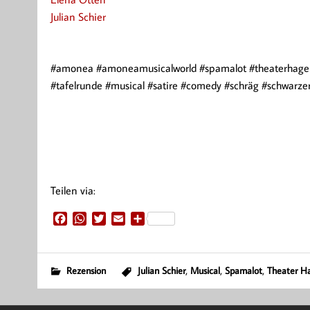
Julian Schier
#amonea #amoneamusicalworld #spamalot #theaterhagen
#tafelrunde #musical #satire #comedy #schräg #schwarz
Teilen via:
F
W
T
E
T
a
h
w
m
e
c
a
i
a
i
e
t
t
i
l
,
,
,
Rezension
Julian Schier
Musical
Spamalot
Theater H
b
s
t
l
e
o
A
e
n
o
p
r