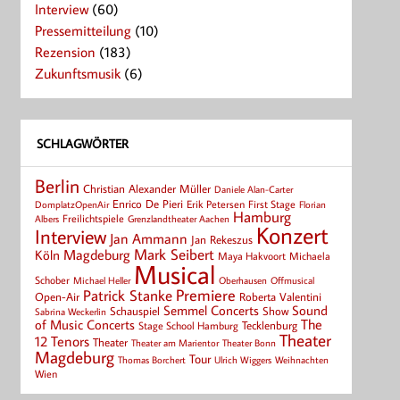
Interview
(60)
Pressemitteilung
(10)
Rezension
(183)
Zukunftsmusik
(6)
SCHLAGWÖRTER
Berlin
Christian Alexander Müller
Daniele Alan-Carter
Enrico De Pieri
Erik Petersen
First Stage
Florian
DomplatzOpenAir
Hamburg
Albers
Freilichtspiele
Grenzlandtheater Aachen
Konzert
Interview
Jan Ammann
Jan Rekeszus
Mark Seibert
Magdeburg
Köln
Maya Hakvoort
Michaela
Musical
Schober
Michael Heller
Oberhausen
Offmusical
Patrick Stanke
Premiere
Roberta Valentini
Open-Air
Semmel Concerts
Sound
Schauspiel
Show
Sabrina Weckerlin
of Music Concerts
The
Tecklenburg
Stage School Hamburg
Theater
12 Tenors
Theater
Theater Bonn
Theater am Marientor
Magdeburg
Tour
Thomas Borchert
Weihnachten
Ulrich Wiggers
Wien