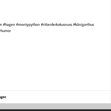
 #hagen #montypython #ritterderkokusnuss #königarthus
erhumor
agen