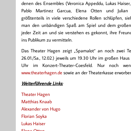
denen des Ensembles (Veronica Appeddu, Lukas Haiser,
Pablo Martinez Garcua, Elena Otten und Julian S
größtenteils in viele verschiedene Rollen schlüpfen, si
man den unbändigen Spaß am Spiel und dem großen
jeder Zeit an und sie verstehen es gekonnt, ihre Freund
ins Publikum zu vermitteln.
Das Theater Hagen zeigt „Spamalot“ an noch zwei Te
26.01./Sa., 12.02.) jeweils um 19.30 Uhr im großen Haus 
Uhr im Konzert-Theater-Coesfeld. Nur noch we
www.theaterhagen.de
sowie an der Theaterkasse erworbe
Weiterführende Links:
Theater Hagen
Matthias Knaab
Alexander von Hugo
Florian Soyka
Lukas Haiser
Elena Otten