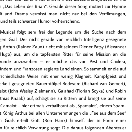
on „Das Leben des Brian“. Gerade dieser Song mutiert zur Hymne
eit und Drama vermisst man nicht nur bei den Verfilmungen,
und teils schwarzer Humor vorherrschend.
Musical folgt sehr frei der Legende um die Suche nach dem
igen Gral. Der nicht gerade von reichlich Intelligenz gesegnete
g Arthus (Rainer Zaun) zieht mit seinem Diener Patsy (Alexander
Hugo) aus, um die tapfersten Ritter für seine Mission an die
lrunde anzuwerben – er möchte das von Pest und Cholera,
ändern und Franzosen regierte Land einen. So sammelt er die auf
rschiedlichste Weise mit eher wenig Klugheit, Kampfgeist und
erkeit gesegneten Bauerntölpel Bedevere (Richard van Gemert),
elot (John Wesley Zielmann), Galahad (Florian Soyka) und Robin
thias Knaab) auf, schlägt sie zu Rittern und bringt sie auf seine
 Camalot – hier oftmals verballhornt als „Spamalot“, einem Spam-
ht König Arthus bei allen Unternehmungen die „Fee aus dem See“
n Grals erteilt Gott (Ron Hank) himself, der in Form einer
für reichlich Verwirrung sorgt. Die daraus folgenden Abenteuer