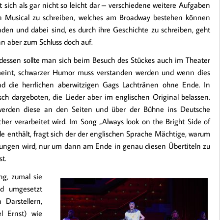
t sich als gar nicht so leicht dar – verschiedene weitere Aufgaben
ein Musical zu schreiben, welches am Broadway bestehen können
nden und dabei sind, es durch ihre Geschichte zu schreiben, geht
nn aber zum Schluss doch auf.
 dessen sollte man sich beim Besuch des Stückes auch im Theater
gemeint, schwarzer Humor muss verstanden werden und wenn dies
und die herrlichen aberwitzigen Gags Lachtränen ohne Ende. In
ch dargeboten, die Lieder aber im englischen Original belassen.
 werden diese an den Seiten und über der Bühne ins Deutsche
her verarbeitet wird. Im Song „Always look on the Bright Side of
ile enthält, fragt sich der der englischen Sprache Mächtige, warum
 gesungen wird, nur um dann am Ende in genau diesen Übertiteln zu
t.
ng, zumal sie
nd umgesetzt
 Darstellern,
l Ernst) wie