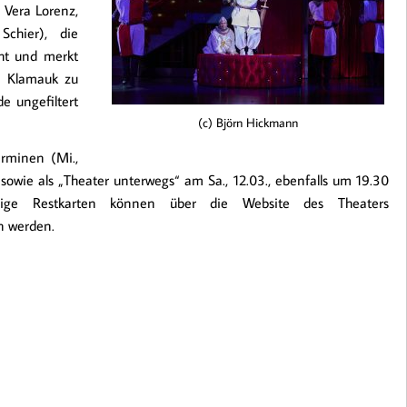
 Vera Lorenz,
chier), die
eht und merkt
 Klamauk zu
e ungefiltert
(c) Björn Hickmann
rminen (Mi.,
sowie als „Theater unterwegs“ am Sa., 12.03., ebenfalls um 19.30
nige Restkarten können über die Website des Theaters
n werden.