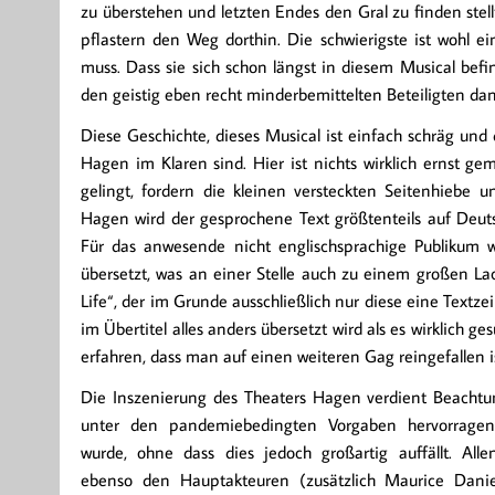
zu überstehen und letzten Endes den Gral zu finden stell
pflastern den Weg dorthin. Die schwierigste ist wohl 
muss. Dass sie sich schon längst in diesem Musical befi
den geistig eben recht minderbemittelten Beteiligten da
Diese Geschichte, dieses Musical ist einfach schräg und
Hagen im Klaren sind. Hier ist nichts wirklich ernst 
gelingt, fordern die kleinen versteckten Seitenhiebe 
Hagen wird der gesprochene Text größtenteils auf Deuts
Für das anwesende nicht englischsprachige Publikum
übersetzt, was an einer Stelle auch zu einem großen Lac
Life“, der im Grunde ausschließlich nur diese eine Textze
im Übertitel alles anders übersetzt wird als es wirklich
erfahren, dass man auf einen weiteren Gag reingefallen is
Die Inszenierung des Theaters Hagen verdient Beachtu
unter den pandemiebedingten Vorgaben hervorrage
wurde, ohne dass dies jedoch großartig auffällt. Allen
ebenso den Hauptakteuren (zusätzlich Maurice Danie