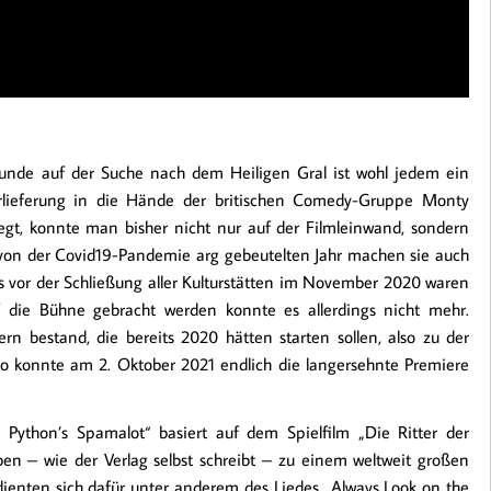
runde auf der Suche nach dem Heiligen Gral ist wohl jedem ein
erlieferung in die Hände der britischen Comedy-Gruppe Monty
legt, konnte man bisher nicht nur auf der Filmleinwand, sondern
 von der Covid19-Pandemie arg gebeutelten Jahr machen sie auch
s vor der Schließung aller Kulturstätten im November 2020 waren
uf die Bühne gebracht werden konnte es allerdings nicht mehr.
ern bestand, die bereits 2020 hätten starten sollen, also zu der
o konnte am 2. Oktober 2021 endlich die langersehnte Premiere
 Python’s Spamalot“ basiert auf dem Spielfilm „Die Ritter der
ben – wie der Verlag selbst schreibt – zu einem weltweit großen
dienten sich dafür unter anderem des Liedes „Always Look on the