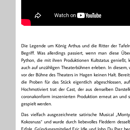
Die Legende um König Arthus und die Ritter der Tafel
Begriff. Was allerdings passiert, wenn man diese Üb
Python, die mit ihren Produktionen Kultstatus genießt, 
auch auf unzähligen Theaterbühnen erleben. In diesem,
vor der Bühne des Theaters in Hagen keinen Halt. Bereit
die Proben für das Stück eigentlich abgeschlossen, a
Hochmotiviert trat der Cast, der aus denselben Darstell
coronakonform inszenierten Produktion erneut an und s
gespielt werden.
Das vielfach ausgezeichnete satirische Musical „Monty
Kokosnuss“ und wurde durch liebevolles Fleddern dessel
Erfolg. Gründungsmitglied Eric Idle und John Du Prez be