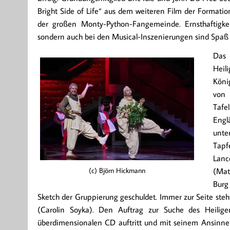
Bright Side of Life“ aus dem weiteren Film der Formati
der großen Monty-Python-Fangemeinde. Ernsthaftigk
sondern auch bei den Musical-Inszenierungen sind Spaß 
Das 
Heil
Köni
von 
Tafe
Engl
unte
Tapf
Lanc
(c) Björn Hickmann
(Mat
Burg
Sketch der Gruppierung geschuldet. Immer zur Seite ste
(Carolin Soyka). Den Auftrag zur Suche des Heilige
überdimensionalen CD auftritt und mit seinem Ansinnen 