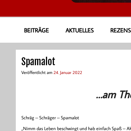
AmoneA Musical World
Unsere Welt von Theater und Musik
BEITRÄGE
AKTUELLES
REZEN
Spamalot
Veröffentlicht am
24. Januar 2022
…am Th
Schräg – Schräger – Spamalot
„Nimm das Leben beschwingt und hab einfach Spaß – Alwa