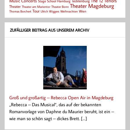
Music Concerts
The 12 Tenors
Tecklenburg
Stage School Hamburg
Theater Magdeburg
Theater
Theater Bonn
Theater am Marientor
Tour
Thomas Borchert
Weihnachten
Wien
Ulrich Wiggers
ZUFÄLLIGER BEITRAG AUS UNSEREM ARCHIV
Groß und großartig – Rebecca Open Air in Magdeburg
„Rebecca – Das Musical“, das auf der bekannten
Romanvorlage von Daphne du Maurier beruht, ist ein –
wie man so schön sagt – dickes Brett. [...]