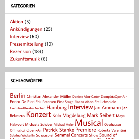
KATEGORIEN
Aktion
(5)
Ankündigungen
(25)
Interview
(60)
Pressemitteilung
(10)
Rezension
(183)
Zukunftsmusik
(6)
SCHLAGWÖRTER
Berlin
Christian Alexander Müller
Daniele Alan-Carter
DomplatzOpenAir
Enrico De Pieri
Erik Petersen
First Stage
Florian Albers
Freilichtspiele
Interview
Hamburg
Jan Ammann
Jan
Grenzlandtheater Aachen
Konzert
Mark Seibert
Magdeburg
Köln
Rekeszus
Maya
Musical
Hakvoort
Michaela Schober
Michael Heller
Oberhausen
Patrick Stanke
Premiere
Roberta Valentini
Open-Air
Offmusical
Semmel Concerts
Sound of
Schauspiel
Show
Sabrina Weckerlin