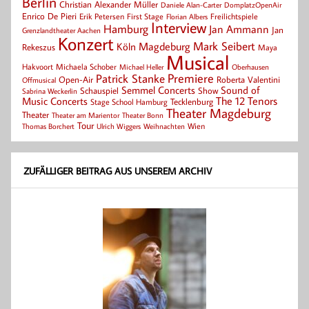
Berlin
Christian Alexander Müller
Daniele Alan-Carter
DomplatzOpenAir
Enrico De Pieri
Erik Petersen
First Stage
Florian Albers
Freilichtspiele
Interview
Hamburg
Jan Ammann
Jan
Grenzlandtheater Aachen
Konzert
Mark Seibert
Magdeburg
Köln
Rekeszus
Maya
Musical
Hakvoort
Michaela Schober
Michael Heller
Oberhausen
Patrick Stanke
Premiere
Roberta Valentini
Open-Air
Offmusical
Semmel Concerts
Sound of
Schauspiel
Show
Sabrina Weckerlin
Music Concerts
The 12 Tenors
Tecklenburg
Stage School Hamburg
Theater Magdeburg
Theater
Theater Bonn
Theater am Marientor
Tour
Thomas Borchert
Weihnachten
Wien
Ulrich Wiggers
ZUFÄLLIGER BEITRAG AUS UNSEREM ARCHIV