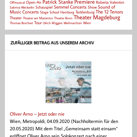
Patrick Stanke
Premiere
Roberta Valentini
Open-Air
Offmusical
Semmel Concerts
Sound of
Schauspiel
Show
Sabrina Weckerlin
Music Concerts
The 12 Tenors
Tecklenburg
Stage School Hamburg
Theater Magdeburg
Theater
Theater Bonn
Theater am Marientor
Tour
Thomas Borchert
Weihnachten
Wien
Ulrich Wiggers
ZUFÄLLIGER BEITRAG AUS UNSEREM ARCHIV
Oliver Arno – Jetzt oder nie
Wien, Metropoldi, 04.09.2020 (Nachholtermin für den
20.05.2020) Mit dem Titel „Gemeinsam statt einsam“
eröffnet Oliver Arno sein Solokonzert nach einer