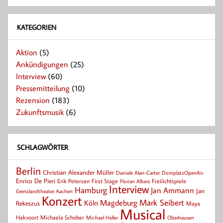
KATEGORIEN
Aktion
(5)
Ankündigungen
(25)
Interview
(60)
Pressemitteilung
(10)
Rezension
(183)
Zukunftsmusik
(6)
SCHLAGWÖRTER
Berlin
Christian Alexander Müller
Daniele Alan-Carter
DomplatzOpenAir
Enrico De Pieri
Erik Petersen
First Stage
Florian Albers
Freilichtspiele
Interview
Hamburg
Jan Ammann
Jan
Grenzlandtheater Aachen
Konzert
Mark Seibert
Magdeburg
Köln
Rekeszus
Maya
Musical
Hakvoort
Michaela Schober
Michael Heller
Oberhausen