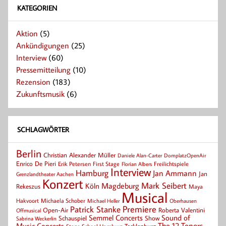
KATEGORIEN
Aktion
(5)
Ankündigungen
(25)
Interview
(60)
Pressemitteilung
(10)
Rezension
(183)
Zukunftsmusik
(6)
SCHLAGWÖRTER
Berlin
Christian Alexander Müller
Daniele Alan-Carter
DomplatzOpenAir
Enrico De Pieri
Erik Petersen
First Stage
Florian Albers
Freilichtspiele
Interview
Hamburg
Jan Ammann
Jan
Grenzlandtheater Aachen
Konzert
Mark Seibert
Magdeburg
Köln
Rekeszus
Maya
Musical
Hakvoort
Michaela Schober
Michael Heller
Oberhausen
Patrick Stanke
Premiere
Roberta Valentini
Open-Air
Offmusical
Semmel Concerts
Sound of
Schauspiel
Show
Sabrina Weckerlin
Music Concerts
The 12 Tenors