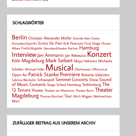
SCHLAGWÖRTER
Berlin
Christian Alexander Müller
Daniele Alan-Carter
Enrico De Pieri
Erik Petersen
First Stage
Florian
DomplatzOpenAir
Hamburg
Albers
Freilichtspiele
Grenzlandtheater Aachen
Konzert
Interview
Jan Ammann
Jan Rekeszus
Mark Seibert
Magdeburg
Köln
Maya Hakvoort
Michaela
Musical
Schober
Michael Heller
Oberhausen
Offmusical
Patrick Stanke
Premiere
Roberta Valentini
Open-Air
Semmel Concerts
Sound
Schauspiel
Show
Sabrina Weckerlin
of Music Concerts
The
Tecklenburg
Stage School Hamburg
Theater
12 Tenors
Theater
Theater Bonn
Theater am Marientor
Magdeburg
Tour
Thomas Borchert
Weihnachten
Ulrich Wiggers
Wien
ZUFÄLLIGER BEITRAG AUS UNSEREM ARCHIV