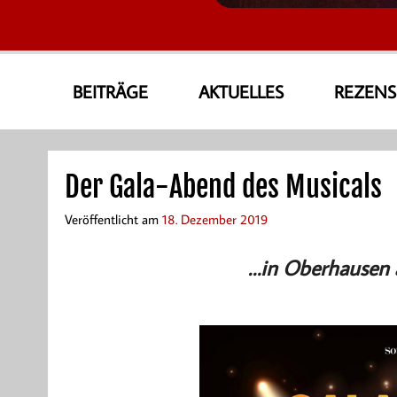
AmoneA Musical World
Unsere Welt von Theater und Musik
BEITRÄGE
AKTUELLES
REZEN
Der Gala-Abend des Musicals
Veröffentlicht am
18. Dezember 2019
…in Oberhausen 