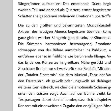
Sänger/innen aufzuteilen. Das emotionale Duett, be
zweiten Teil und endend als Quartett, erntet begeistert
Schattenarie gebotenen stehenden Ovationen übertroffe
Die zu den größten und bekanntesten Musicaldarstel
Aktiven des heutigen Abends begeistern über den kompl
ganz gleich, welcher Sänger/in gerade sein/ihr Können z
Die Stimmen harmonieren hervorragend, Emotio
schwappen von der Bühne unmittelbar ins Publikum, 
entführen ebenso in fröhliche wie berührende Klänge. Viel
das Ende des Konzertes in greifbare Nähe gerückt un
Zuschauer finden nur schwer zurück zur Realität. Mit der
der „Totalen Finsternis“ aus dem Musical „Tanz der Vam
den Darstellern, ob gewollt oder ungewollt sei dahinges
weiterer Geniestreich, welcher die emotionale Schiene ge
unter den Gästen sorgt. Auch auf der Bühne bleibt ke
Textpassagen derart durcheinander, dass sich beispielswe
Konzert mit einer weiteren Zugabe den endgültigen Absch