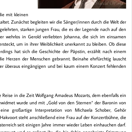
ie mit kleinen
ltet. Zunächst begleiten wir die Sänger/innen durch die Welt der
gelehrten, starken jungen Frau, die es der Legende nach auf den
der wehrlos in Gerold verliebten Johanna, die sich im einsamen
teckt, um in ihrer Weiblichkeit unerkannt zu bleiben. Ob diese
erdings hat sich die Geschichte der Päpstin, erzählt nach einem
die Herzen der Menschen gebrannt. Beinahe ehrfürchtig lauscht
der überaus eingängigen und bei kaum einem Konzert fehlenden
ie Reise in die Zeit Wolfgang Amadeus Mozarts, dem ebenfalls ein
ewidmet wurde und mit „Gold von den Sternen“ der Baronin von
 eine großartige Interpretation von Michaela Schober, Gehör
 Hakvoort steht anschließend eine Frau auf der Konzertbühne, die
sterreich seit einigen Jahre immer wieder Leben einhauchen darf.
überzeugt und es gelingt ihr, die bis dahin angeheizte Stimmung