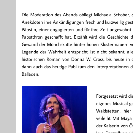
Die Moderation des Abends obliegt Michaela Schober, d
Anekdoten ihre Ankündigungen frech und kurzweilig gesta
Päpstin, einer engagierten und für ihre Zeit ungewohnt 
Papstthron geschafft hat. Erzählt wird die Geschichte 
Gewand der Mönchskutte hinter hohen Klostermauern vers
Legende der Wahrheit entspricht, ist nicht bekannt, all
historischen Roman von Donna W. Cross, bis heute in 
dann auch das heutige Publikum den Interpretationen 
Balladen.
Fortgesetzt wird d
eigenes Musical g
Waldstetten, hier
verleiht. Mit Maya
der Kaiserin von Ö
Ihre Darstellung 