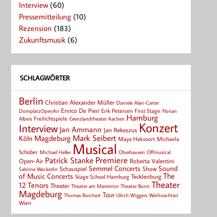
Interview
(60)
Pressemitteilung
(10)
Rezension
(183)
Zukunftsmusik
(6)
SCHLAGWÖRTER
Berlin
Christian Alexander Müller
Daniele Alan-Carter
Enrico De Pieri
Erik Petersen
First Stage
Florian
DomplatzOpenAir
Hamburg
Albers
Freilichtspiele
Grenzlandtheater Aachen
Konzert
Interview
Jan Ammann
Jan Rekeszus
Mark Seibert
Magdeburg
Köln
Maya Hakvoort
Michaela
Musical
Schober
Michael Heller
Oberhausen
Offmusical
Patrick Stanke
Premiere
Roberta Valentini
Open-Air
Semmel Concerts
Sound
Schauspiel
Show
Sabrina Weckerlin
of Music Concerts
The
Tecklenburg
Stage School Hamburg
Theater
12 Tenors
Theater
Theater Bonn
Theater am Marientor
Magdeburg
Tour
Thomas Borchert
Weihnachten
Ulrich Wiggers
Wien