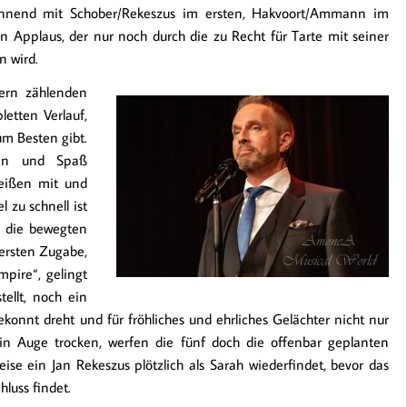
ginnend mit Schober/Rekeszus im ersten, Hakvoort/Ammann im
en Applaus, der nur noch durch die zu Recht für Tarte mit seiner
n wird.
lern zählenden
etten Verlauf,
um Besten gibt.
nen und Spaß
reißen mit und
 zu schnell ist
d die bewegten
 ersten Zugabe,
pire“, gelingt
tellt, noch ein
konnt dreht und für fröhliches und ehrliches Gelächter nicht nur
in Auge trocken, werfen die fünf doch die offenbar geplanten
ise ein Jan Rekeszus plötzlich als Sarah wiederfindet, bevor das
luss findet.