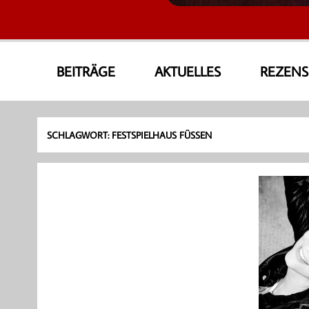
AmoneA Musical World
Unsere Welt von Theater und Musik
BEITRÄGE
AKTUELLES
REZEN
SCHLAGWORT:
FESTSPIELHAUS FÜSSEN