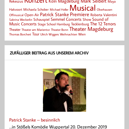
Mark Seibert
Magdeburg
Köln
Rekeszus
Maya
Musical
Hakvoort
Michaela Schober
Michael Heller
Oberhausen
Patrick Stanke
Premiere
Roberta Valentini
Open-Air
Offmusical
Semmel Concerts
Sound of
Schauspiel
Show
Sabrina Weckerlin
Music Concerts
The 12 Tenors
Tecklenburg
Stage School Hamburg
Theater Magdeburg
Theater
Theater Bonn
Theater am Marientor
Tour
Thomas Borchert
Weihnachten
Wien
Ulrich Wiggers
ZUFÄLLIGER BEITRAG AUS UNSEREM ARCHIV
Patrick Stanke – besinnlich
…in Stößels Komödie Wuppertal 20. Dezember 2019