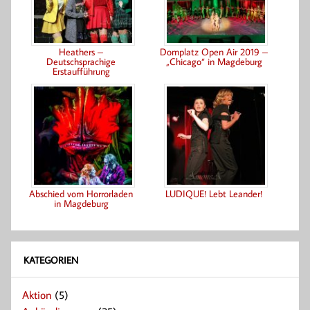
Heathers –
Domplatz Open Air 2019 –
Deutschsprachige
„Chicago“ in Magdeburg
Erstaufführung
Abschied vom Horrorladen
LUDIQUE! Lebt Leander!
in Magdeburg
KATEGORIEN
Aktion
(5)