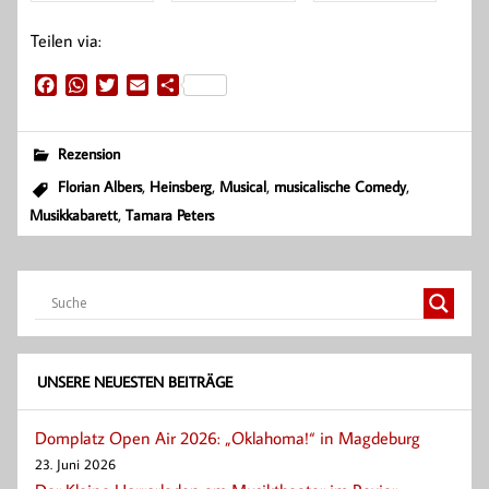
Teilen via:
F
W
T
E
T
a
h
w
m
e
c
a
i
a
i
e
t
t
i
l
Rezension
b
s
t
l
e
,
,
,
,
Florian Albers
Heinsberg
Musical
musicalische Comedy
o
A
e
n
,
Musikkabarett
Tamara Peters
o
p
r
k
p
UNSERE NEUESTEN BEITRÄGE
Domplatz Open Air 2026: „Oklahoma!“ in Magdeburg
23. Juni 2026