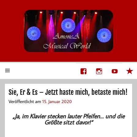
AmoneA Musical World
Unsere Welt von Theater und Musik
Sie, Er & Es – Jetzt haste mich, betaste mich!
Veröffentlicht am
15. Januar 2020
„Ja, im Klavier stecken lauter Pfeifen… und die
Größte sitzt davor!“