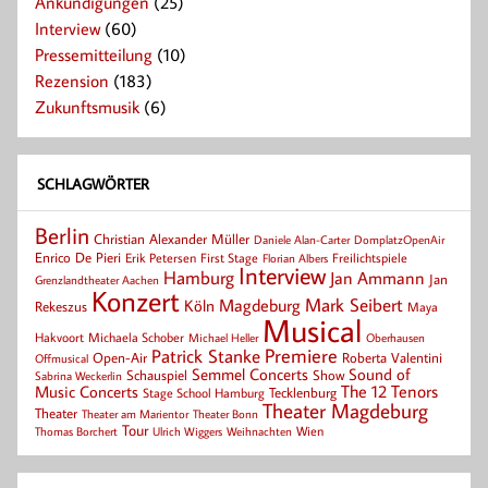
Ankündigungen
(25)
Interview
(60)
Pressemitteilung
(10)
Rezension
(183)
Zukunftsmusik
(6)
SCHLAGWÖRTER
Berlin
Christian Alexander Müller
Daniele Alan-Carter
DomplatzOpenAir
Enrico De Pieri
Erik Petersen
First Stage
Florian Albers
Freilichtspiele
Interview
Hamburg
Jan Ammann
Jan
Grenzlandtheater Aachen
Konzert
Mark Seibert
Magdeburg
Köln
Rekeszus
Maya
Musical
Hakvoort
Michaela Schober
Michael Heller
Oberhausen
Patrick Stanke
Premiere
Roberta Valentini
Open-Air
Offmusical
Semmel Concerts
Sound of
Schauspiel
Show
Sabrina Weckerlin
Music Concerts
The 12 Tenors
Tecklenburg
Stage School Hamburg
Theater Magdeburg
Theater
Theater Bonn
Theater am Marientor
Tour
Thomas Borchert
Weihnachten
Wien
Ulrich Wiggers