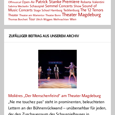
Patrick Stanke
Premiere
Roberta Valentini
Open-Air
Offmusical
Semmel Concerts
Sound of
Schauspiel
Show
Sabrina Weckerlin
Music Concerts
The 12 Tenors
Tecklenburg
Stage School Hamburg
Theater Magdeburg
Theater
Theater Bonn
Theater am Marientor
Tour
Thomas Borchert
Weihnachten
Wien
Ulrich Wiggers
ZUFÄLLIGER BEITRAG AUS UNSEREM ARCHIV
Moliéres „Der Menschenfeind“ am Theater Magdeburg
„Ne me touchez pas“ steht in prominenten, beleuchteten
Lettern an der Bühnenrückwand – unübersehbar für jeden,
der den Zuschauerraum des Schauspielhauses in