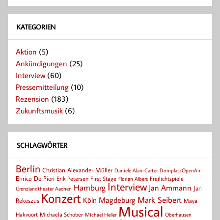
KATEGORIEN
Aktion
(5)
Ankündigungen
(25)
Interview
(60)
Pressemitteilung
(10)
Rezension
(183)
Zukunftsmusik
(6)
SCHLAGWÖRTER
Berlin
Christian Alexander Müller
Daniele Alan-Carter
DomplatzOpenAir
Enrico De Pieri
Erik Petersen
First Stage
Florian Albers
Freilichtspiele
Interview
Hamburg
Jan Ammann
Jan
Grenzlandtheater Aachen
Konzert
Mark Seibert
Magdeburg
Köln
Rekeszus
Maya
Musical
Hakvoort
Michaela Schober
Michael Heller
Oberhausen