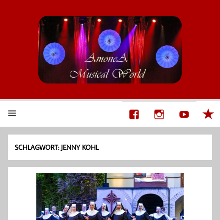
AmoneA Musical World
Unsere Welt von Theater und Musik
SCHLAGWORT:
JENNY KOHL