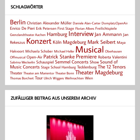
SCHLAGWÖRTER
Berlin
Christian Alexander Müller
Daniele Alan-Carter
DomplatzOpenAir
Enrico De Pieri
Erik Petersen
First Stage
Florian Albers
Freilichtspiele
Interview
Hamburg
Jan Ammann
Jan
Grenzlandtheater Aachen
Konzert
Mark Seibert
Magdeburg
Köln
Rekeszus
Maya
Musical
Hakvoort
Michaela Schober
Michael Heller
Oberhausen
Patrick Stanke
Premiere
Roberta Valentini
Open-Air
Offmusical
Semmel Concerts
Sound of
Schauspiel
Show
Sabrina Weckerlin
Music Concerts
The 12 Tenors
Tecklenburg
Stage School Hamburg
Theater Magdeburg
Theater
Theater Bonn
Theater am Marientor
Tour
Thomas Borchert
Weihnachten
Wien
Ulrich Wiggers
ZUFÄLLIGER BEITRAG AUS UNSEREM ARCHIV