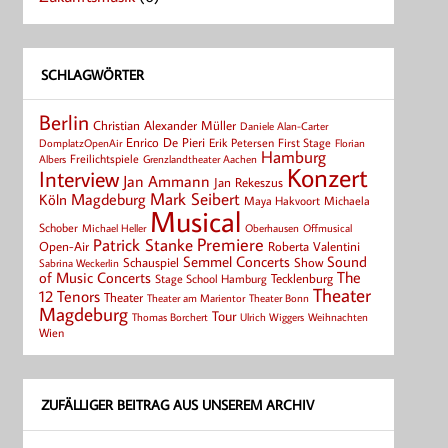
SCHLAGWÖRTER
Berlin
Christian Alexander Müller
Daniele Alan-Carter
Enrico De Pieri
Erik Petersen
First Stage
Florian
DomplatzOpenAir
Hamburg
Albers
Freilichtspiele
Grenzlandtheater Aachen
Konzert
Interview
Jan Ammann
Jan Rekeszus
Mark Seibert
Magdeburg
Köln
Maya Hakvoort
Michaela
Musical
Schober
Michael Heller
Oberhausen
Offmusical
Patrick Stanke
Premiere
Roberta Valentini
Open-Air
Semmel Concerts
Sound
Schauspiel
Show
Sabrina Weckerlin
of Music Concerts
The
Tecklenburg
Stage School Hamburg
Theater
12 Tenors
Theater
Theater Bonn
Theater am Marientor
Magdeburg
Tour
Thomas Borchert
Weihnachten
Ulrich Wiggers
Wien
ZUFÄLLIGER BEITRAG AUS UNSEREM ARCHIV