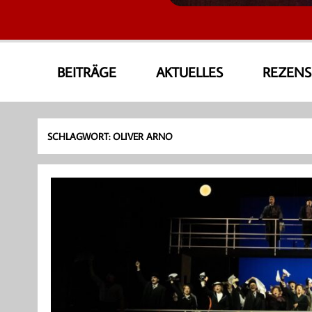
AmoneA Musical World
Unsere Welt von Theater und Musik
BEITRÄGE
AKTUELLES
REZEN
SCHLAGWORT:
OLIVER ARNO