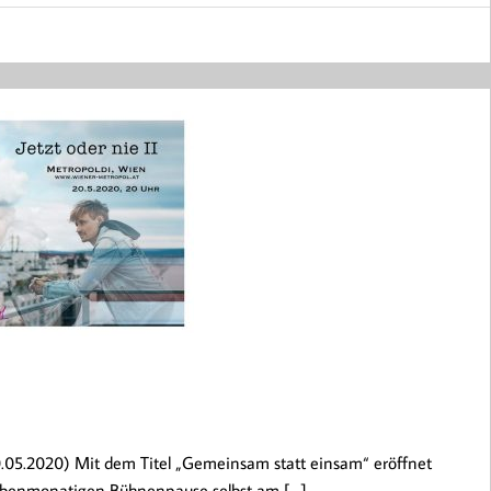
.05.2020) Mit dem Titel „Gemeinsam statt einsam“ eröffnet
 siebenmonatigen Bühnenpause selbst am […]