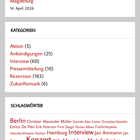
Magdeburg
14. April 2026
KATEGORIEN
Aktion
(5)
Ankündigungen
(25)
Interview
(60)
Pressemitteilung
(10)
Rezension
(183)
Zukunftsmusik
(6)
SCHLAGWÖRTER
Berlin
Christian Alexander Müller
Daniele Alan-Carter
DomplatzOpenAir
Enrico De Pieri
Erik Petersen
First Stage
Florian Albers
Freilichtspiele
Interview
Hamburg
Jan Ammann
Jan
Grenzlandtheater Aachen
Konzert