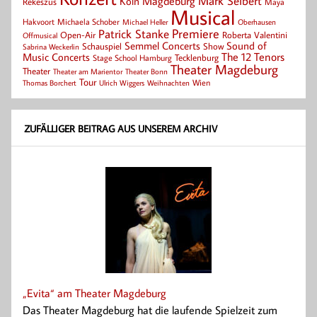
Mark Seibert
Magdeburg
Köln
Rekeszus
Maya
Musical
Hakvoort
Michaela Schober
Michael Heller
Oberhausen
Patrick Stanke
Premiere
Roberta Valentini
Open-Air
Offmusical
Semmel Concerts
Sound of
Schauspiel
Show
Sabrina Weckerlin
Music Concerts
The 12 Tenors
Tecklenburg
Stage School Hamburg
Theater Magdeburg
Theater
Theater Bonn
Theater am Marientor
Tour
Thomas Borchert
Weihnachten
Wien
Ulrich Wiggers
ZUFÄLLIGER BEITRAG AUS UNSEREM ARCHIV
„Evita“ am Theater Magdeburg
Das Theater Magdeburg hat die laufende Spielzeit zum