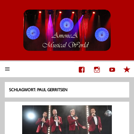
AmoneA Musical World
Unsere Welt von Theater und Musik
SCHLAGWORT:
PAUL GERRITSEN